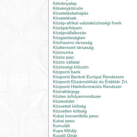
Kötvényalap
Kötvénykölcsön
Követelésbehajtás
Követelések
Közép-afrikai valutaközösségi frank
Középárfolyam
Középvállalkozás
Közgazdaságtan
Közhasznú társaság
Közkereseti társaság
Közmunka
Közös piac
Közös vállalat
Közösségi kölcsön
Központi bank
Központi Bankok Európai Rendszere
Központi Elszámolóház és Értéktár Zrt.
Központi Hitelinformációs Rendszer
Közraktárjegy
Köztes árfolyamrendszer
Köztestület
Közvetett költség
Közvetlen költség
Kubai konvertibilis peso
Kubai peso
Kumulált
Kupa Mihály
Kuvaiti Dinár