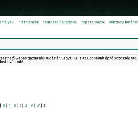
emélyek
intézmények
banki szolgáltatások
jogi szabályok
pénzügyi tanács
keszthető webes gazdasági tudástár. Legyél Te is az Ecopédiát építő közösség tagj
tást kívánunk!
|
p
|
r
|
s
|
t
|
u
|
v
|
w
|
z