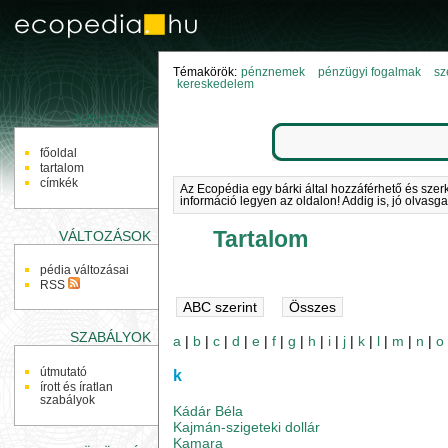
Témakörök:
pénznemek
pénzügyi fogalmak
sz
kereskedelem
NAVIGÁCIÓ
főoldal
tartalom
címkék
Az Ecopédia egy bárki által hozzáférhető és szer
információ legyen az oldalon! Addig is, jó olvasga
Tartalom
VÁLTOZÁSOK
pédia változásai
RSS
SZABÁLYOK
a
|
b
|
c
|
d
|
e
|
f
|
g
|
h
|
i
|
j
|
k
|
l
|
m
|
n
|
o
útmutató
k
írott és íratlan
szabályok
Kádár Béla
Kajmán-szigeteki dollár
Kamara