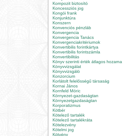
Kompozit biztosító
Koncessziós jog
Kongói frank
Konjunktúra
Konszern
Konvenciós pénzláb
Konvergencia
Konvergencia Tanács
Konvergenciakritériumok
Konvertibilis forintkártya
Konvertibilis forintszámla
Konvertibilitás
Könyv szerinti érték átlagos hozama
Könyvvizsgálat
Könyvvizsgáló
Konzorcium
Korlátolt felelősségű társaság
Kornai János
Kornfeld Móric
Környezet-gazdaságtan
Környezetgazdaságtan
Korporatizmus
Kötbér
Kötelező tartalék
Kötelező tartalékráta
Kötelezvény
Kötelmi jog
Kötvény