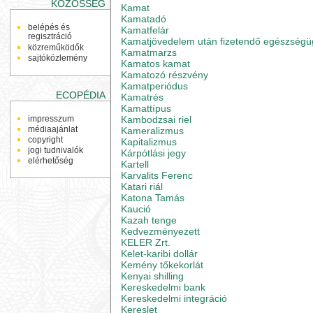
KÖZÖSSÉG
Kamat
Kamatadó
belépés és
Kamatfelár
regisztráció
Kamatjövedelem után fizetendő egészségüg
közreműködők
Kamatmarzs
sajtóközlemény
Kamatos kamat
Kamatozó részvény
Kamatperiódus
ECOPÉDIA
Kamatrés
Kamattípus
Kambodzsai riel
impresszum
médiaajánlat
Kameralizmus
copyright
Kapitalizmus
jogi tudnivalók
Kárpótlási jegy
elérhetőség
Kartell
Karvalits Ferenc
Katari riál
Katona Tamás
Kaució
Kazah tenge
Kedvezményezett
KELER Zrt.
Kelet-karibi dollár
Kemény tőkekorlát
Kenyai shilling
Kereskedelmi bank
Kereskedelmi integráció
Kereslet