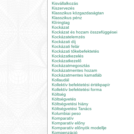
Kisvállalkozás
Kiszervezés
Klasszikus közgazdaságtan
Klasszikus pénz
Klíringtag
Kockázat
Kockázat és hozam összefüggései
Kockázatelemzés
Kockázati díj
Kockázati felár
Kockázati tőkebefektetés
Kockázatkezelés
Kockázatkezelő
Kockázatmegosztás
Kockázatmentes hozam
Kockázatmentes kamatláb
Kollaudál
Kollektív befektetési értékpapír
Kollektív befektetési forma
Költség
Költségvetés
Költségvetési hiány
Költségvetési Tanács
Kolumbiai peso
Komparatív
Komparatív előny
Komparatív előnyök modellje
Kompenzáció