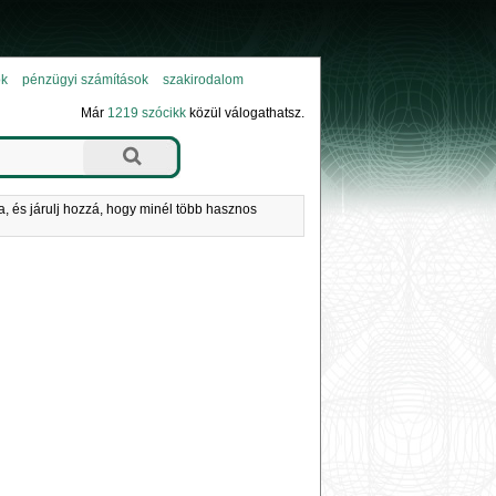
ok
pénzügyi számítások
szakirodalom
Már
1219 szócikk
közül válogathatsz.
a, és járulj hozzá, hogy minél több hasznos