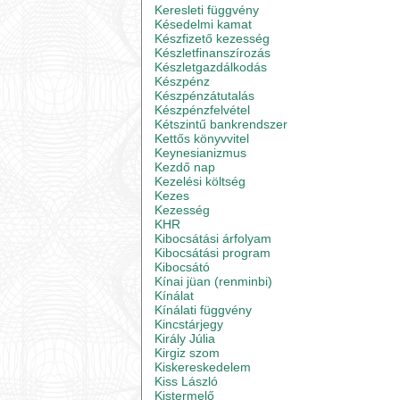
Keresleti függvény
Késedelmi kamat
Készfizető kezesség
Készletfinanszírozás
Készletgazdálkodás
Készpénz
Készpénzátutalás
Készpénzfelvétel
Kétszintű bankrendszer
Kettős könyvvitel
Keynesianizmus
Kezdő nap
Kezelési költség
Kezes
Kezesség
KHR
Kibocsátási árfolyam
Kibocsátási program
Kibocsátó
Kínai jüan (renminbi)
Kínálat
Kínálati függvény
Kincstárjegy
Király Júlia
Kirgiz szom
Kiskereskedelem
Kiss László
Kistermelő