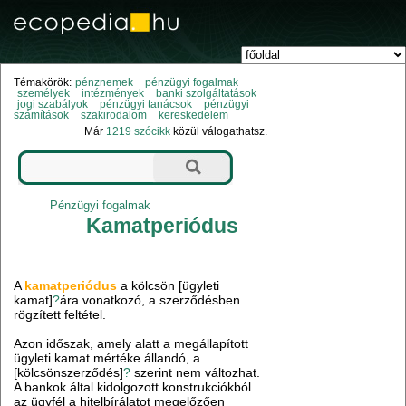
Témakörök:
pénznemek
pénzügyi fogalmak
személyek
intézmények
banki szolgáltatások
jogi szabályok
pénzügyi tanácsok
pénzügyi
számítások
szakirodalom
kereskedelem
Már
1219 szócikk
közül válogathatsz.
Pénzügyi fogalmak
Kamatperiódus
A
kamatperiódus
a kölcsön [ügyleti
kamat]
?
ára vonatkozó, a szerződésben
rögzített feltétel.
Azon időszak, amely alatt a megállapított
ügyleti kamat mértéke állandó, a
[kölcsönszerződés]
?
szerint nem változhat.
A bankok által kidolgozott konstrukciókból
az ügyfél a hitelbírálatot megelőzően