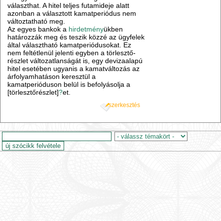
választhat. A hitel teljes futamideje alatt
azonban a választott kamatperiódus nem
változtatható meg.
Az egyes bankok a
hirdetmény
ükben
határozzák meg és teszik közzé az ügyfelek
által választható kamatperiódusokat. Ez
nem feltétlenül jelenti egyben a törlesztő-
részlet változatlanságát is, egy devizaalapú
hitel esetében ugyanis a kamatváltozás az
árfolyamhatáson keresztül a
kamatperióduson belül is befolyásolja a
[törlesztőrészlet]
?
et.
szerkesztés