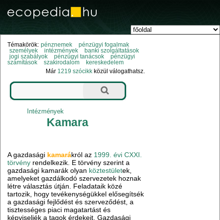
Témakörök:
pénznemek
pénzügyi fogalmak
személyek
intézmények
banki szolgáltatások
jogi szabályok
pénzügyi tanácsok
pénzügyi
számítások
szakirodalom
kereskedelem
Már
1219 szócikk
közül válogathatsz.
Intézmények
Kamara
A gazdasági
kamará
król az
1999. évi CXXI.
törvény
rendelkezik. E törvény szerint a
gazdasági kamarák olyan
köztestület
ek,
amelyeket gazdálkodó szervezetek hoznak
létre választás útján. Feladataik közé
tartozik, hogy tevékenységükkel elősegítsék
a gazdasági fejlődést és szerveződést, a
tisztességes piaci magatartást és
képviseljék a tagok érdekeit. Gazdasági