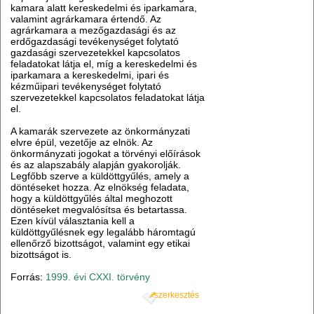
kamara alatt kereskedelmi és iparkamara,
valamint agrárkamara értendő. Az
agrárkamara a mezőgazdasági és az
erdőgazdasági tevékenységet folytató
gazdasági szervezetekkel kapcsolatos
feladatokat látja el, míg a kereskedelmi és
iparkamara a kereskedelmi, ipari és
kézműipari tevékenységet folytató
szervezetekkel kapcsolatos feladatokat látja
el.
A kamarák szervezete az önkormányzati
elvre épül, vezetője az elnök. Az
önkormányzati jogokat a törvényi előírások
és az alapszabály alapján gyakorolják.
Legfőbb szerve a küldöttgyűlés, amely a
döntéseket hozza. Az elnökség feladata,
hogy a küldöttgyűlés által meghozott
döntéseket megvalósítsa és betartassa.
Ezen kívül választania kell a
küldöttgyűlésnek egy legalább háromtagú
ellenőrző bizottságot, valamint egy etikai
bizottságot is.
Forrás:
1999. évi CXXI. törvény
szerkesztés