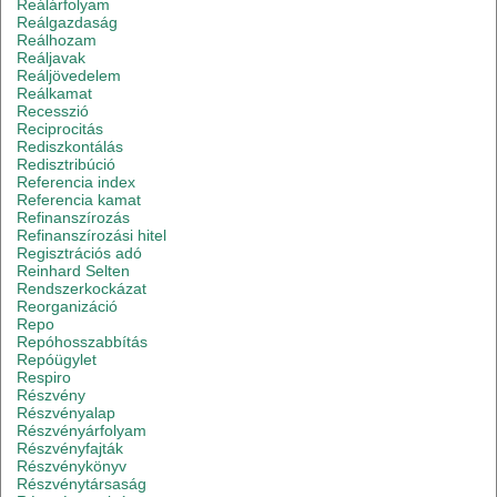
Reálárfolyam
Reálgazdaság
Reálhozam
Reáljavak
Reáljövedelem
Reálkamat
Recesszió
Reciprocitás
Rediszkontálás
Redisztribúció
Referencia index
Referencia kamat
Refinanszírozás
Refinanszírozási hitel
Regisztrációs adó
Reinhard Selten
Rendszerkockázat
Reorganizáció
Repo
Repóhosszabbítás
Repóügylet
Respiro
Részvény
Részvényalap
Részvényárfolyam
Részvényfajták
Részvénykönyv
Részvénytársaság