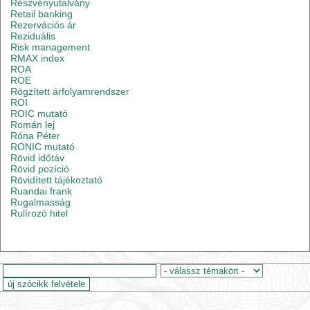
Részvényutalvány
Retail banking
Rezervációs ár
Reziduális
Risk management
RMAX index
ROA
ROE
Rögzített árfolyamrendszer
ROI
ROIC mutató
Román lej
Róna Péter
RONIC mutató
Rövid időtáv
Rövid pozíció
Rövidített tájékoztató
Ruandai frank
Rugalmasság
Rulírozó hitel