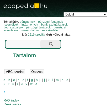
Témakörök:
pénznemek
pénzügyi fogalmak
személyek
intézmények
banki szolgáltatások
jogi szabályok
pénzügyi tanácsok
pénzügyi
számítások
szakirodalom
kereskedelem
Már
1219 szócikk
közül válogathatsz.
Tartalom
a
|
b
|
c
|
d
|
e
|
f
|
g
|
h
|
i
|
j
|
k
|
l
|
m
|
n
|
o
|
p
|
r
|
s
|
t
|
u
|
v
|
w
|
z
r
RAX index
Reaktiválás