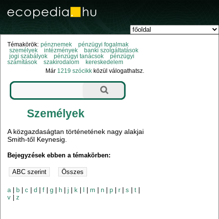
Témakörök:
pénznemek
pénzügyi fogalmak
személyek
intézmények
banki szolgáltatások
jogi szabályok
pénzügyi tanácsok
pénzügyi
számítások
szakirodalom
kereskedelem
Már
1219 szócikk
közül válogathatsz.
Személyek
A közgazdaságtan történetének nagy alakjai
Smith-től Keynesig.
Bejegyzések ebben a témakörben:
a
|
b
|
c
|
d
|
f
|
g
|
h
|
j
|
k
|
l
|
m
|
n
|
p
|
r
|
s
|
t
|
v
|
z