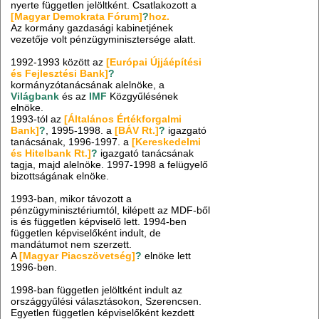
nyerte független jelöltként. Csatlakozott a
[Magyar Demokrata Fórum]
?
hoz.
Az kormány gazdasági kabinetjének
vezetője volt pénzügyminisztersége alatt.
1992-1993 között az
[Európai Újjáépítési
és Fejlesztési Bank]
?
kormányzótanácsának alelnöke, a
Világbank
és az
IMF
Közgyűlésének
elnöke.
1993-tól az
[Általános Értékforgalmi
Bank]
?
, 1995-1998. a
[BÁV Rt.]
?
igazgató
tanácsának, 1996-1997. a
[Kereskedelmi
és Hitelbank Rt.]
?
igazgató tanácsának
tagja, majd alelnöke. 1997-1998 a felügyelő
bizottságának elnöke.
1993-ban, mikor távozott a
pénzügyminisztériumtól, kilépett az MDF-ből
is és független képviselő lett. 1994-ben
független képviselőként indult, de
mandátumot nem szerzett.
A
[Magyar Piacszövetség]
?
elnöke lett
1996-ben.
1998-ban független jelöltként indult az
országgyűlési választásokon, Szerencsen.
Egyetlen független képviselőként kezdett