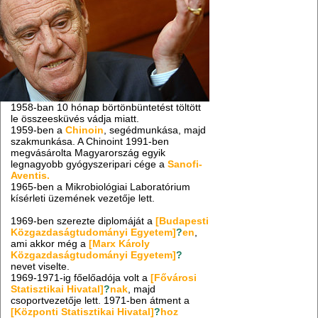
1958-ban 10 hónap börtönbüntetést töltött
le összeesküvés vádja miatt.
1959-ben a
Chinoin
, segédmunkása, majd
szakmunkása. A Chinoint 1991-ben
megvásárolta Magyarország egyik
legnagyobb gyógyszeripari cége a
Sanofi-
Aventis.
1965-ben a Mikrobiológiai Laboratórium
kísérleti üzemének vezetője lett.
1969-ben szerezte diplomáját a
[Budapesti
Közgazdaságtudományi Egyetem]
?
en
,
ami akkor még a
[Marx Károly
Közgazdaságtudományi Egyetem]
?
nevet viselte.
1969-1971-ig főelőadója volt a
[Fővárosi
Statisztikai Hivatal]
?
na
k
, majd
csoportvezetője lett. 1971-ben átment a
[Központi Statisztikai Hivatal]
?
hoz