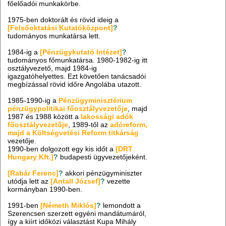
főelőadói munkakörbe.
1975-ben doktorált és rövid ideig a
[Felsőoktatási Kutatóközpont]
?
tudományos munkatársa lett.
1984-ig a
[Pénzügykutató Intézet]
?
tudományos főmunkatársa. 1980-1982-ig itt
osztályvezető, majd 1984-ig
igazgatóhelyettes. Ezt követően tanácsadói
megbízással rövid időre Angolába utazott.
1985-1990-ig a
Pénzügyminisztérium
pénzügypolitikai főosztályvezetője
, majd
1987 és 1988 között a
lakossági adók
főosztályvezetője
, 1989-től az
adóreform,
majd a Költségvetési Reform titkárság
vezetője.
1990-ben dolgozott egy kis időt a
[DRT
Hungary Kft.]
?
budapesti ügyvezetőjeként.
[Rabár Ferenc]
?
akkori pénzügyminiszter
utódja lett az
[Antall József]
?
vezette
kormányban 1990-ben.
1991-ben
[Németh Miklós]
?
lemondott a
Szerencsen szerzett egyéni mandátumáról,
így a kiírt időközi választást Kupa Mihály