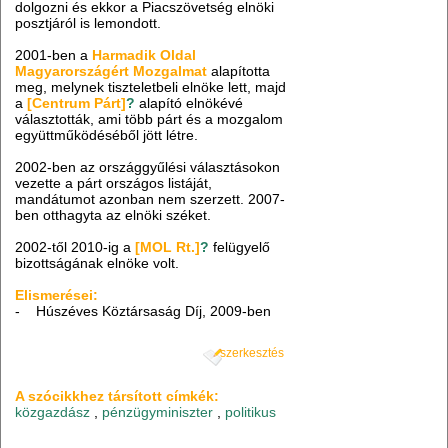
dolgozni és ekkor a Piacszövetség elnöki
posztjáról is lemondott.
2001-ben a
Harmadik Oldal
Magyarországért Mozgalmat
alapította
meg, melynek tiszteletbeli elnöke lett, majd
a
[Centrum Párt]
?
alapító elnökévé
választották, ami több párt és a mozgalom
együttműködéséből jött létre.
2002-ben az országgyűlési választásokon
vezette a párt országos listáját,
mandátumot azonban nem szerzett. 2007-
ben otthagyta az elnöki széket.
2002-től 2010-ig a
[MOL Rt
.]
?
felügyelő
bizottságának elnöke volt.
Elismerései:
- Húszéves Köztársaság Díj, 2009-ben
szerkesztés
A szócikkhez társított címkék:
közgazdász
,
pénzügyminiszter
,
politikus