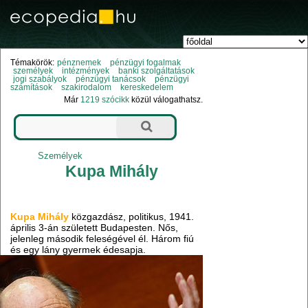
Témakörök:
pénznemek
pénzügyi fogalmak
személyek
intézmények
banki szolgáltatások
jogi szabályok
pénzügyi tanácsok
pénzügyi
számítások
szakirodalom
kereskedelem
Már
1219 szócikk
közül válogathatsz.
Személyek
Kupa Mihály
Kupa Mihály
közgazdász, politikus, 1941.
április 3-án született Budapesten. Nős,
jelenleg második feleségével él. Három fiú
és egy lány gyermek édesapja.