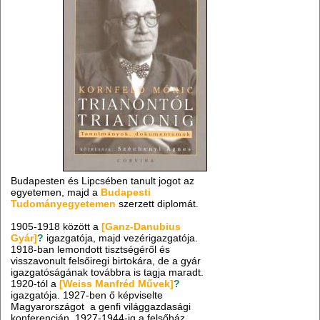
Budapesten és Lipcsében tanult jogot az
egyetemen, majd a
Budapesti
Tudományegyetemen
szerzett diplomát.
1905-1918 között a
[Ganz-Danubius
Gyár]
?
igazgatója, majd vezérigazgatója.
1918-ban lemondott tisztségéről és
visszavonult felsőiregi birtokára, de a gyár
igazgatóságának továbbra is tagja maradt.
1920-tól a
[Weiss Manfréd Művek]
?
igazgatója. 1927-ben ő képviselte
Magyarországot a genfi világgazdasági
konferencián. 1927-1944-ig a felsőház