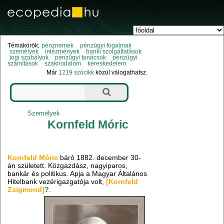
Témakörök:
pénznemek
pénzügyi fogalmak
személyek
intézmények
banki szolgáltatások
jogi szabályok
pénzügyi tanácsok
pénzügyi
számítások
szakirodalom
kereskedelem
Már
1219 szócikk
közül válogathatsz.
Személyek
Kornfeld Móric
Kornfeld Móric
báró 1882. december 30-
án született. Közgazdász, nagyiparos,
bankár és politikus. Apja a Magyar Általános
Hitelbank vezérigazgatója volt,
[Kornfeld
Zsigmond]
?
.