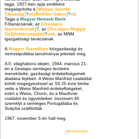
tagja. 1927-ben apja emlékére
megalapította a
[Magyar Szemle
Társaság]
?
ot [Bethlen Gábor]
?
ral
.
Tagja a
Magyar Nemzeti Bank
Főtanácsának, az
[Országos
Ipartanácsnak]
?
, az
[Országos Magyar
Gyűjteményegylet]
?
nek
, az MNM
igazgatósági tanácsának.
A
Magyar Szemlében
közgazdasági és
nemzetpolitikai tanulmányai jelentek meg.
A II. világháború idején, 1944. március 21-
én a Gestapo semleges területre
menekítette, gazdasági érdekeltségeinek
átadása fejében. A Weiss Manfréd családdal
kötött megegyezéssel az SS 25 évre bérbe
vette a Weiss Manfréd-érdekeltségeket,
ezért a Weiss, Chorin, és a Mauthner
családot és ügyvédeiket, összesen 40
személyt a semleges Portugáliába és
Svájcba szállították.
1967. november 5-én halt meg.
szerkesztés