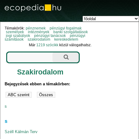
Témakörök:
pénznemek
pénzügyi fogalmak
személyek
intézmények
banki szolgáltatások
jogi szabályok
pénzügyi tanácsok
pénzügyi
számítások
szakirodalom
kereskedelem
Már
1219 szócikk
közül válogathatsz.
Szakirodalom
Bejegyzések ebben a témakörben:
s
s
Széll Kálmán Terv