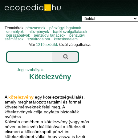
Témakörök:
pénznemek
pénzügyi fogalmak
személyek
intézmények
banki szolgáltatások
jogi szabályok
pénzügyi tanácsok
pénzügyi
számítások
szakirodalom
kereskedelem
Már
1219 szócikk
közül válogathatsz.
Jogi szabályok
Kötelezvény
A
kötelezvény
egy kötelezettségvállalás,
amely meghatározott tartalmi és formai
követelményeknek felel meg. A
kötelezvények célja egyfajta biztosíték
nyújtása.
Kölcsön esetében a kötelezvény (vagy más
néven adóslevél) kiállításával a kötelezett
elismeri a kölcsönkapott pénzt és
kötelezettséget vállal, hogy vissza is fizeti.