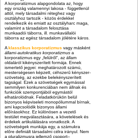
A korporatizmus alapgondolata az, hogy
egy ország valamennyi lakosa - függetlenül
attól, mely társadalmi réteghez vagy
osztályhoz tartozik - közös érdekkel
rendelkezik és emiatt az osztályharc maga,
valamint a társadalom felosztása
munkaadói táborra, ill. munkavállalói
táborra az egész társadalom jólétére káros.
A
klasszikus korporatizmus
vagy másként
állami-autokratikus korporatizmus
a
korporatizmus egy „felülről“, az állam
oldaláról kikényszerített formája. Ennek
ismertető jegyei: meghatározott számú,
mesterségesen képzett, céhszerű kényszer-
szövetség, az ezekbe belekényszerített
tagságal. Ezek a szövetségek egymással
semmilyen konkurenciában nem állnak és
funkcióik szempontjából egymástól
elhatárolódnak. Feladatkörükön belül
bizonyos képviseleti monopóliummal bírnak,
ami kapcsolódik bizonyos állami
előírásokhoz. Ez különösen a vezető
testület megválasztására, a követelések és
érdekek artikulálására vonatkozik. A
szövetségek munkája egy, a számukra
előre definiált társadalmi célra irányul. Nem
a pluralizmusra jellemző csoport–