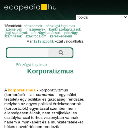
Témakörök:
pénznemek
pénzügyi fogalmak
személyek
intézmények
banki szolgáltatások
jogi szabályok
pénzügyi tanácsok
pénzügyi
számítások
szakirodalom
kereskedelem
Már
1219 szócikk
közül válogathatsz.
Pénzügyi fogalmak
Korporatizmus
A
korporatizmus
- korporativizmus
(korporáció – lat.
corporatio
– egyesület,
testület) egy politikai és gazdasági rendszer,
melyben az egyes politikai érdekcsoportok
(korporációk) egymással szemben nem
ellenségesen állnak, nem szrájkokkal és
osztályharccal terhes viszonyban vannak,
hanem a munkabért és a munkafeltételeket
békés egyetértésben rendezik.