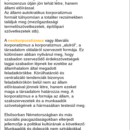
konszenzus útján jön tehát létre, hanem
állami előírással.
Az állami-autokratikus korporatizmus
formáit túlnyomóan a totaliter rezsimekben
találjuk meg (mezőgazdasági
termelőszövetkezetek, építőipari
szövetkezetek stb).
A
neokorporatizmus
vagy
liberális
korporatizmus
a korporatizmus „alulról“, a
társadalom oldaláról szervezett formája. Ez
különösen abban nyilvánul meg, hogy
szabadon szerveződő érdekszövetségek
tagjai szabadon lépnek be ezekbe az
államhatalom által megadott
feladatkörökbe. Körülhatároló és
centralizáló tendenciák bizonyos
feladatkörökön belül nem az állam
előírásaival jönnek létre, hanem ezeket
maga a társadalom határozza meg. A
korporatizmus e a formája az állam, a
szakszervezetek és a munkaadók
szövetségének a hármasában testesül meg.
Elsősorban Németországban és más
szociális piacgazdaságokban elterjedt
jellemzője a politikai kultúrának a következő:
Munkaadók és dolgozók nem sztrájkokkal