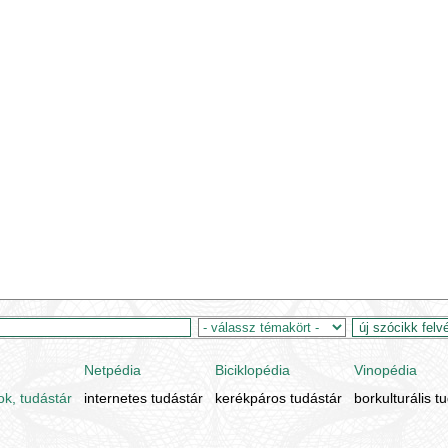
Netpédia
Biciklopédia
Vinopédia
ok, tudástár
internetes tudástár
kerékpáros tudástár
borkulturális t