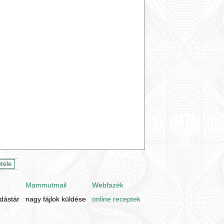
Mammutmail
Webfazék
udástár
nagy fájlok küldése
online receptek