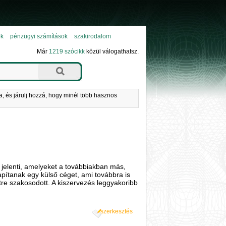
ok
pénzügyi számítások
szakirodalom
Már
1219 szócikk
közül válogathatsz.
a, és járulj hozzá, hogy minél több hasznos
 jelenti, amelyeket a továbbiakban más,
apítanak egy külső céget, ami továbbra is
tre szakosodott. A kiszervezés leggyakoribb
szerkesztés