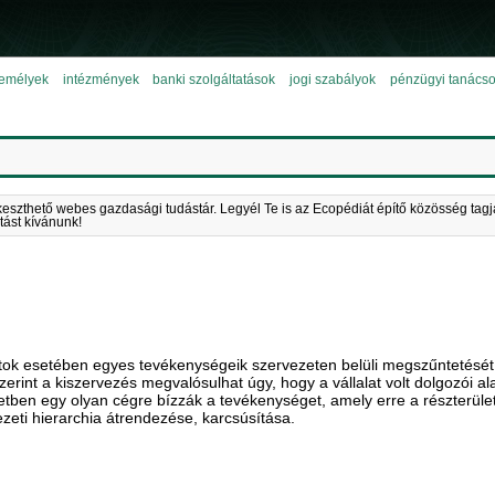
emélyek
intézmények
banki szolgáltatások
jogi szabályok
pénzügyi tanács
keszthető webes gazdasági tudástár. Legyél Te is az Ecopédiát építő közösség tagj
tást kívánunk!
atok esetében egyes tevékenységeik szervezeten belüli megszűntetését
rint a kiszervezés megvalósulhat úgy, hogy a vállalat volt dolgozói al
setben egy olyan cégre bízzák a tevékenységet, amely erre a részterüle
zeti hierarchia átrendezése, karcsúsítása.