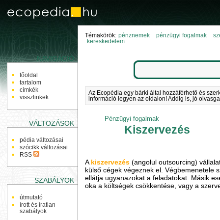
Témakörök:
pénznemek
pénzügyi fogalmak
sz
kereskedelem
NAVIGÁCIÓ
főoldal
tartalom
címkék
Az Ecopédia egy bárki által hozzáférhető és szer
visszlinkek
információ legyen az oldalon! Addig is, jó olvasga
Pénzügyi fogalmak
VÁLTOZÁSOK
Kiszervezés
pédia változásai
szócikk változásai
RSS
A
kiszervezés
(angolul outsourcing) vállal
külső cégek végeznek el. Végbemenetele sze
ellátja ugyanazokat a feladatokat. Másik e
SZABÁLYOK
oka a költségek csökkentése, vagy a szerve
útmutató
írott és íratlan
szabályok