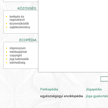
KÖZÖSSÉG
belépés és
regisztráció
közreműködők
sajtóközlemény
ECOPÉDIA
impresszum
médiaajánlat
copyright
jogi tudnivalók
elérhetőség
Patikapédia
Jógapédia
egyészségügyi enciklopédia
jóga gyakorlat