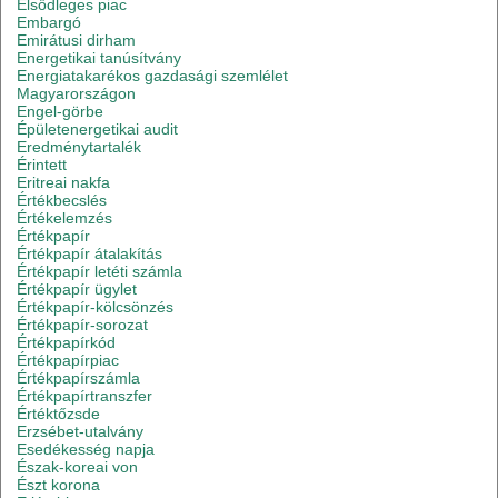
Elsődleges piac
Embargó
Emirátusi dirham
Energetikai tanúsítvány
Energiatakarékos gazdasági szemlélet
Magyarországon
Engel-görbe
Épületenergetikai audit
Eredménytartalék
Érintett
Eritreai nakfa
Értékbecslés
Értékelemzés
Értékpapír
Értékpapír átalakítás
Értékpapír letéti számla
Értékpapír ügylet
Értékpapír-kölcsönzés
Értékpapír-sorozat
Értékpapírkód
Értékpapírpiac
Értékpapírszámla
Értékpapírtranszfer
Értéktőzsde
Erzsébet-utalvány
Esedékesség napja
Észak-koreai von
Észt korona