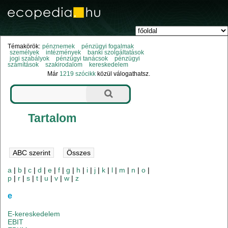
Témakörök:
pénznemek
pénzügyi fogalmak
személyek
intézmények
banki szolgáltatások
jogi szabályok
pénzügyi tanácsok
pénzügyi
számítások
szakirodalom
kereskedelem
Már
1219 szócikk
közül válogathatsz.
Tartalom
a
|
b
|
c
|
d
|
e
|
f
|
g
|
h
|
i
|
j
|
k
|
l
|
m
|
n
|
o
|
p
|
r
|
s
|
t
|
u
|
v
|
w
|
z
e
E-kereskedelem
EBIT