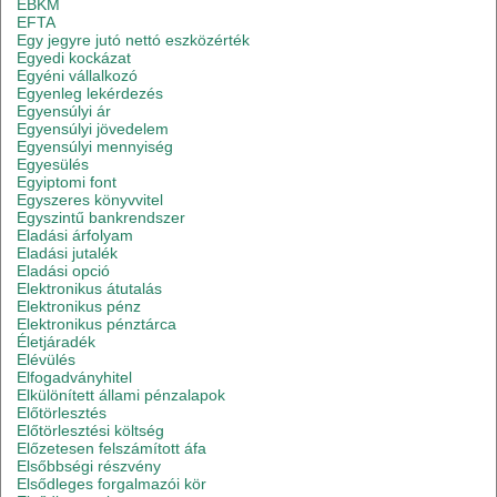
EBKM
EFTA
Egy jegyre jutó nettó eszközérték
Egyedi kockázat
Egyéni vállalkozó
Egyenleg lekérdezés
Egyensúlyi ár
Egyensúlyi jövedelem
Egyensúlyi mennyiség
Egyesülés
Egyiptomi font
Egyszeres könyvvitel
Egyszintű bankrendszer
Eladási árfolyam
Eladási jutalék
Eladási opció
Elektronikus átutalás
Elektronikus pénz
Elektronikus pénztárca
Életjáradék
Elévülés
Elfogadványhitel
Elkülönített állami pénzalapok
Előtörlesztés
Előtörlesztési költség
Előzetesen felszámított áfa
Elsőbbségi részvény
Elsődleges forgalmazói kör