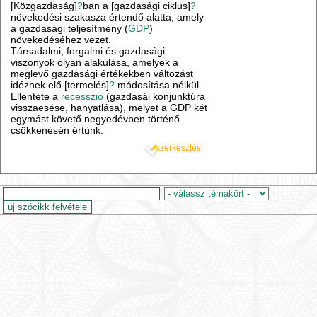
[Közgazdaság]
?
ban a [gazdasági ciklus]
?
növekedési szakasza értendő alatta, amely
a gazdasági teljesítmény (
GDP
)
növekedéséhez vezet.
Társadalmi, forgalmi és gazdasági
viszonyok olyan alakulása, amelyek a
meglevő gazdasági értékekben változást
idéznek elő [termelés]
?
módosítása nélkül.
Ellentéte a
recesszió
(gazdasái konjunktúra
visszaesése, hanyatlása), melyet a GDP két
egymást követő negyedévben történő
csökkenésén értünk.
szerkesztés