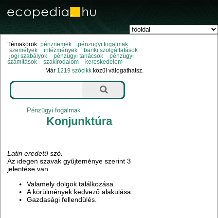
Témakörök:
pénznemek
pénzügyi fogalmak
személyek
intézmények
banki szolgáltatások
jogi szabályok
pénzügyi tanácsok
pénzügyi
számítások
szakirodalom
kereskedelem
Már
1219 szócikk
közül válogathatsz.
Pénzügyi fogalmak
Konjunktúra
Latin eredetű szó.
Az idegen szavak gyűjteménye szerint 3
jelentése van.
Valamely dolgok találkozása.
A körülmények kedvező alakulása.
Gazdasági fellendülés.