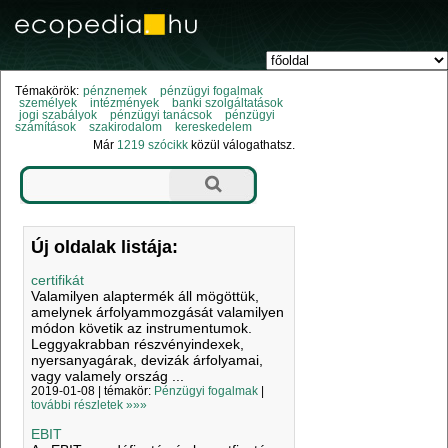
Témakörök:
pénznemek
pénzügyi fogalmak
személyek
intézmények
banki szolgáltatások
jogi szabályok
pénzügyi tanácsok
pénzügyi
számítások
szakirodalom
kereskedelem
Már
1219 szócikk
közül válogathatsz.
Új oldalak listája:
certifikát
Valamilyen alaptermék áll mögöttük,
amelynek árfolyammozgását valamilyen
módon követik az instrumentumok.
Leggyakrabban részvényindexek,
nyersanyagárak, devizák árfolyamai,
vagy valamely ország ...
2019-01-08 | témakör:
Pénzügyi fogalmak
|
további részletek »»»
EBIT