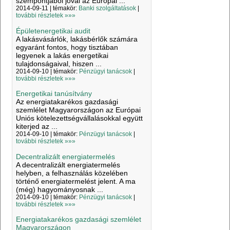
szempontjából jóval az Európai ...
2014-09-11 | témakör:
Banki szolgáltatások
|
további részletek »»»
Épületenergetikai audit
A lakásvásárlók, lakásbérlők számára
egyaránt fontos, hogy tisztában
legyenek a lakás energetikai
tulajdonságaival, hiszen ...
2014-09-10 | témakör:
Pénzügyi tanácsok
|
további részletek »»»
Energetikai tanúsítvány
Az energiatakarékos gazdasági
szemlélet Magyarországon az Európai
Uniós kötelezettségvállalásokkal együtt
kiterjed az ...
2014-09-10 | témakör:
Pénzügyi tanácsok
|
további részletek »»»
Decentralizált energiatermelés
A decentralizált energiatermelés
helyben, a felhasználás közelében
történő energiatermelést jelent. A ma
(még) hagyományosnak ...
2014-09-10 | témakör:
Pénzügyi tanácsok
|
további részletek »»»
Energiatakarékos gazdasági szemlélet
Magyarországon