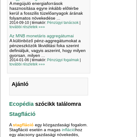
A megújuló energiaforrások
hasznosítása egyre inkább előtérbe
kerül a fosszilis tüzelőanyagok árának
folyamatos növekedése ...
2014-09-10 | témakör:
Pénzügyi tanácsok
|
további részletek »»»
Az MNB monetáris aggregátumai
A különböző pénz-aggregátumokat a
pénzeszközök likviditási foka szerint
definiáljuk, vagyis aszerint, hogy milyen
gyorsan, milyen ...
2014-01-06 | témakör:
Pénzügyi fogalmak
|
további részletek »»»
Ajánló
Ecopédia
szócikk találomra
Stagfláció
A
stagfláció
egy közgazdasági fogalom.
Stagfláció esetén a magas
infláció
hoz
egy alacsony gazdasági növekedés,