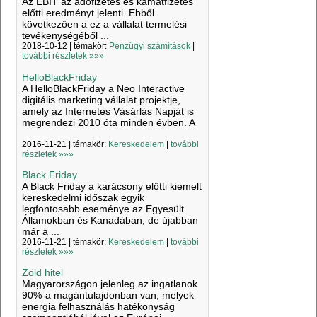
Az EBIT az adófizetés és kamatfizetés
előtti eredményt jelenti. Ebből
következően a ez a vállalat termelési
tevékenységéből ...
2018-10-12 | témakör:
Pénzügyi számítások
|
további részletek »»»
HelloBlackFriday
A HelloBlackFriday a Neo Interactive
digitális marketing vállalat projektje,
amely az Internetes Vásárlás Napját is
megrendezi 2010 óta minden évben. A
...
2016-11-21 | témakör:
Kereskedelem
|
további
részletek »»»
Black Friday
A Black Friday a karácsony előtti kiemelt
kereskedelmi időszak egyik
legfontosabb eseménye az Egyesült
Államokban és Kanadában, de újabban
már a ...
2016-11-21 | témakör:
Kereskedelem
|
további
részletek »»»
Zöld hitel
Magyarországon jelenleg az ingatlanok
90%-a magántulajdonban van, melyek
energia felhasználás hatékonyság