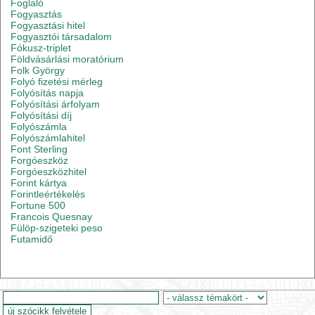
Foglaló
Fogyasztás
Fogyasztási hitel
Fogyasztói társadalom
Fókusz-triplet
Földvásárlási moratórium
Folk György
Folyó fizetési mérleg
Folyósítás napja
Folyósítási árfolyam
Folyósítási díj
Folyószámla
Folyószámlahitel
Font Sterling
Forgóeszköz
Forgóeszközhitel
Forint kártya
Forintleértékelés
Fortune 500
Francois Quesnay
Fülöp-szigeteki peso
Futamidő