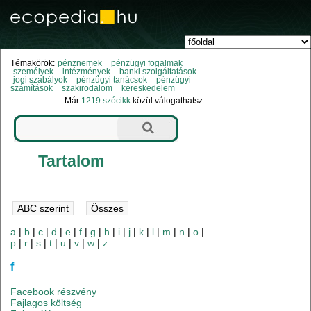
Témakörök:
pénznemek
pénzügyi fogalmak
személyek
intézmények
banki szolgáltatások
jogi szabályok
pénzügyi tanácsok
pénzügyi
számítások
szakirodalom
kereskedelem
Már
1219 szócikk
közül válogathatsz.
Tartalom
a
|
b
|
c
|
d
|
e
|
f
|
g
|
h
|
i
|
j
|
k
|
l
|
m
|
n
|
o
|
p
|
r
|
s
|
t
|
u
|
v
|
w
|
z
f
Facebook részvény
Fajlagos költség