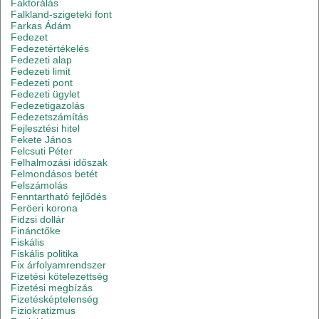
Faktorálás
Falkland-szigeteki font
Farkas Ádám
Fedezet
Fedezetértékelés
Fedezeti alap
Fedezeti limit
Fedezeti pont
Fedezeti ügylet
Fedezetigazolás
Fedezetszámítás
Fejlesztési hitel
Fekete János
Felcsuti Péter
Felhalmozási időszak
Felmondásos betét
Felszámolás
Fenntartható fejlődés
Feröeri korona
Fidzsi dollár
Finánctőke
Fiskális
Fiskális politika
Fix árfolyamrendszer
Fizetési kötelezettség
Fizetési megbízás
Fizetésképtelenség
Fiziokratizmus