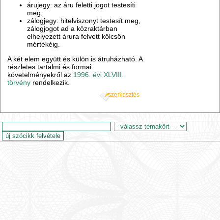
árujegy: az áru feletti jogot testesíti
meg,
zálogjegy: hitelviszonyt testesít meg,
zálogjogot ad a közraktárban
elhelyezett árura felvett kölcsön
mértékéig.
A két elem együtt és külön is átruházható. A
részletes tartalmi és formai
követelményekről az
1996. évi XLVIII.
törvény
rendelkezik.
szerkesztés