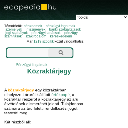
Témakörök:
pénznemek
pénzügyi fogalmak
személyek
intézmények
banki szolgáltatások
jogi szabályok
pénzügyi tanácsok
pénzügyi
számítások
szakirodalom
kereskedelem
Már
1219 szócikk
közül válogathatsz.
Pénzügyi fogalmak
Közraktárjegy
A
közraktárjegy
egy közraktárban
elhelyezett áruról kiállított
értékpapír
, a
közraktár részéről a közraktárjegy az áru
átvételének elismerését jelenti. Tulajdonosa
számára az áru feletti rendelkezési jogot
testesíti meg.
Két részből áll: