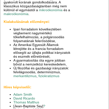
gyakorolt korának gondolkodására. A
klasszikus közgazdaságtanban még nem
különül el egymástól a
mikroökonómia
és a
makroökonómia
.
Kialakulásának előzményei:
Ipari forradalom következtében
végbement nagymértékű
tőkefelhalmozás, a polgárosodás
folyamatának felerősödése,
Az Amerikai Egyesült Államok
létrejötte és a francia forradalom
elősegíti az újfajta politikai irányzatok
és eszmék előretörését,
A gyarmatosítás óta egyre jobban
bővül a nemzetközi kereskedelem,
Új filozófiai és gazdasági irányzatok:
felvilágosodás, determinizmus,
merkantilizmus
,
fiziokratizmus
Híres képviselői:
Adam Smith
David Ricardo
Thomas Malthus
[Jean-Baptiste Say]
?