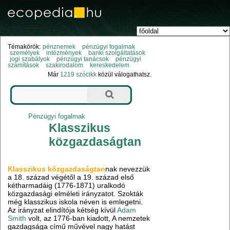
Témakörök:
pénznemek
pénzügyi fogalmak
személyek
intézmények
banki szolgáltatások
jogi szabályok
pénzügyi tanácsok
pénzügyi
számítások
szakirodalom
kereskedelem
Már
1219 szócikk
közül válogathatsz.
Pénzügyi fogalmak
Klasszikus
közgazdaságtan
Klasszikus közgazdaságtan
nak nevezzük
a 18. század végétől a 19. század első
kétharmadáig (1776-1871) uralkodó
közgazdasági elméleti irányzatot. Szokták
még klasszikus iskola néven is emlegetni.
Az irányzat elindítója kétség kívül
Adam
Smith
volt, az 1776-ban kiadott, A nemzetek
gazdagsága című művével nagy hatást