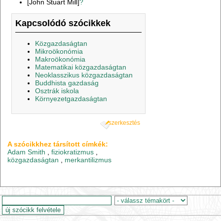
[John Stuart Mill]
?
Kapcsolódó szócikkek
Közgazdaságtan
Mikroökonómia
Makroökonómia
Matematikai közgazdaságtan
Neoklasszikus közgazdaságtan
Buddhista gazdaság
Osztrák iskola
Környezetgazdaságtan
szerkesztés
A szócikkhez társított címkék:
Adam Smith
,
fiziokratizmus
,
közgazdaságtan
,
merkantilizmus