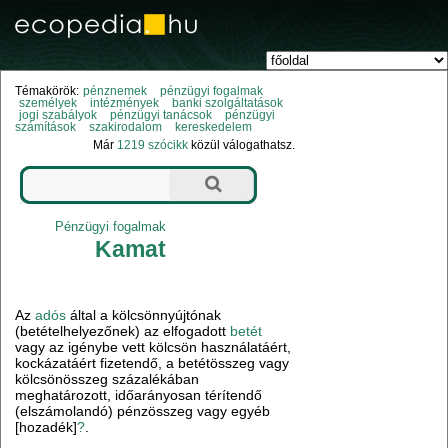
Témakörök:
pénznemek
pénzügyi fogalmak
személyek
intézmények
banki szolgáltatások
jogi szabályok
pénzügyi tanácsok
pénzügyi
számítások
szakirodalom
kereskedelem
Már
1219 szócikk
közül válogathatsz.
Pénzügyi fogalmak
Kamat
Az
adós
által a kölcsönnyújtónak
(betételhelyezőnek) az elfogadott
betét
vagy az igénybe vett kölcsön használatáért,
kockázatáért fizetendő, a betétösszeg vagy
kölcsönösszeg százalékában
meghatározott, időarányosan térítendő
(elszámolandó) pénzösszeg vagy egyéb
[hozadék]
?
.