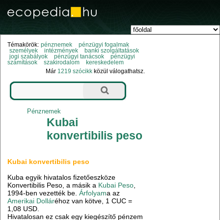
Témakörök:
pénznemek
pénzügyi fogalmak
személyek
intézmények
banki szolgáltatások
jogi szabályok
pénzügyi tanácsok
pénzügyi
számítások
szakirodalom
kereskedelem
Már
1219 szócikk
közül válogathatsz.
Pénznemek
Kubai
konvertibilis peso
Kubai konvertibilis peso
Kuba egyik hivatalos fizetőeszköze
Konvertibilis Peso, a másik a
Kubai Peso
,
1994-ben vezették be.
Árfolyam
a az
Amerikai Dollár
éhoz van kötve, 1 CUC =
1,08 USD.
Hivatalosan ez csak egy kiegészítő pénzem