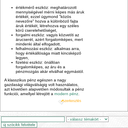
értékmérő eszköz: meghatározott
mennyiségével mérni képes más áruk
értékét, ezzel úgymond "közös
nevezőre" hozva a különböző fajta
áruk értékét, létrehozva egy széles
körű cserelehetőséget,
forgalmi eszköz: vagyis közvetíti az
árucserét, azért forgalomképes, mert
mindenki által elfogadott,
felhalmozási eszköz: alkalmas arra,
hogy értékállósága miatt kincsképző
legyen,
fizetési eszköz: önállóan
forgalomképes, az áru és a
pénzmozgás akár elválhat egymástól.
A klasszikus pénz egészen a nagy
gazdasági világválságig volt használatos,
azt követően alapvetően módosultak a pénz
funkciói, amellyel létrejött a
modern pénz
.
szerkesztés