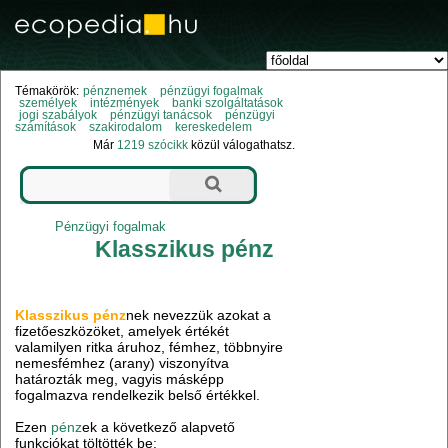
Témakörök:
pénznemek
pénzügyi fogalmak
személyek
intézmények
banki szolgáltatások
jogi szabályok
pénzügyi tanácsok
pénzügyi
számítások
szakirodalom
kereskedelem
Már
1219 szócikk
közül válogathatsz.
Pénzügyi fogalmak
Klasszikus pénz
Klasszikus pénz
nek nevezzük azokat a
fizetőeszközöket, amelyek értékét
valamilyen ritka áruhoz, fémhez, többnyire
nemesfémhez (arany) viszonyítva
határozták meg, vagyis másképp
fogalmazva rendelkezik belső értékkel.
Ezen
pénz
ek a következő alapvető
funkciókat töltötték be: