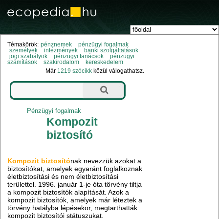
Témakörök:
pénznemek
pénzügyi fogalmak
személyek
intézmények
banki szolgáltatások
jogi szabályok
pénzügyi tanácsok
pénzügyi
számítások
szakirodalom
kereskedelem
Már
1219 szócikk
közül válogathatsz.
Pénzügyi fogalmak
Kompozit
biztosító
Kompozit biztosító
nak nevezzük azokat a
biztosítókat, amelyek egyaránt foglalkoznak
életbiztosítási és nem életbiztosítási
területtel. 1996. január 1-je óta törvény tiltja
a kompozit biztosítók alapítását. Azok a
kompozit biztosítók, amelyek már léteztek a
törvény hatályba lépésekor, megtarthatták
kompozit biztosítói státuszukat.