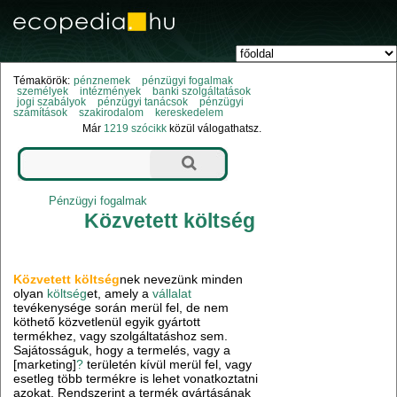
Témakörök:
pénznemek
pénzügyi fogalmak
személyek
intézmények
banki szolgáltatások
jogi szabályok
pénzügyi tanácsok
pénzügyi
számítások
szakirodalom
kereskedelem
Már
1219 szócikk
közül válogathatsz.
Pénzügyi fogalmak
Közvetett költség
Közvetett költség
nek nevezünk minden
olyan
költség
et, amely a
vállalat
tevékenysége során merül fel, de nem
köthető közvetlenül egyik gyártott
termékhez, vagy szolgáltatáshoz sem.
Sajátosságuk, hogy a termelés, vagy a
[marketing]
?
területén kívül merül fel, vagy
esetleg több termékre is lehet vonatkoztatni
azokat. Rendszerint a termék gyártásának