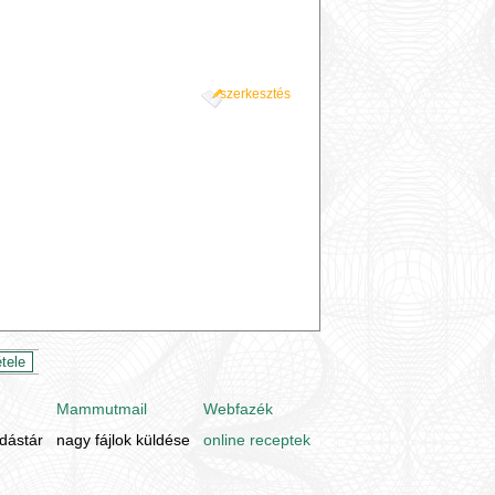
szerkesztés
Mammutmail
Webfazék
udástár
nagy fájlok küldése
online receptek