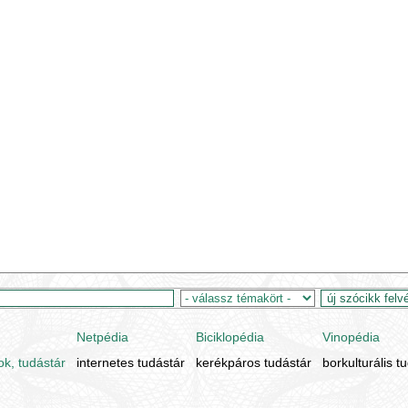
Netpédia
Biciklopédia
Vinopédia
ok, tudástár
internetes tudástár
kerékpáros tudástár
borkulturális t