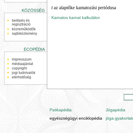
t
az alaptőke kamatozási periódusa
KÖZÖSSÉG
Kamatos kamat kalkulátor
belépés és
regisztráció
közreműködők
sajtóközlemény
ECOPÉDIA
impresszum
médiaajánlat
copyright
jogi tudnivalók
elérhetőség
Patikapédia
Jógapédia
egyészségügyi enciklopédia
jóga gyakorlat