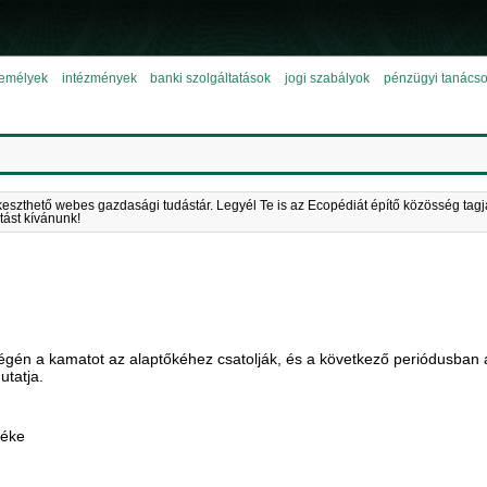
emélyek
intézmények
banki szolgáltatások
jogi szabályok
pénzügyi tanács
keszthető webes gazdasági tudástár. Legyél Te is az Ecopédiát építő közösség tagj
tást kívánunk!
égén a kamatot az alaptőkéhez csatolják, és a következő periódusban a
utatja.
téke