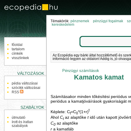
Témakörök:
pénznemek
pénzügyi fogalmak
sz
kereskedelem
NAVIGÁCIÓ
főoldal
tartalom
címkék
Az Ecopédia egy bárki által hozzáférhető és szer
visszlinkek
információ legyen az oldalon! Addig is, jó olvasga
Pénzügyi számítások
VÁLTOZÁSOK
Kamatos kamat
pédia változásai
szócikk változásai
RSS
Számításakor minden tőkésítési periódus v
periódus a kamatjóváírások gyakoriságát m
SZABÁLYOK
t
Képlete: C
=C
*(1+r)
t
0
Ahol
C
az alaptőke
t
idő után kapott jövőér
útmutató
t
írott és íratlan
C
az alaptőke
0
szabályok
r
a kamatláb