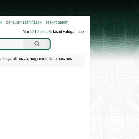
ok
pénzügyi számítások
szakirodalom
Már
1219 szócikk
közül válogathatsz.
a, és járulj hozzá, hogy minél több hasznos