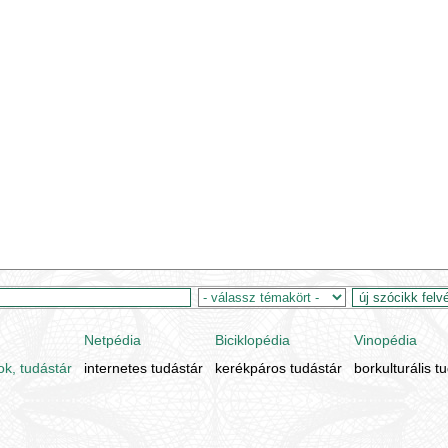
Netpédia
Biciklopédia
Vinopédia
ok, tudástár
internetes tudástár
kerékpáros tudástár
borkulturális t