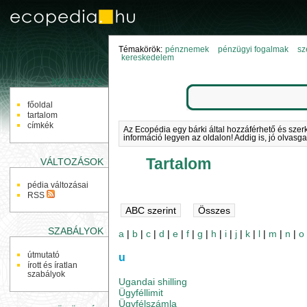
Témakörök:
pénznemek
pénzügyi fogalmak
sz
kereskedelem
NAVIGÁCIÓ
főoldal
tartalom
címkék
Az Ecopédia egy bárki által hozzáférhető és szer
információ legyen az oldalon! Addig is, jó olvasga
Tartalom
VÁLTOZÁSOK
pédia változásai
RSS
SZABÁLYOK
a
|
b
|
c
|
d
|
e
|
f
|
g
|
h
|
i
|
j
|
k
|
l
|
m
|
n
|
o
útmutató
u
írott és íratlan
szabályok
Ugandai shilling
Ügyféllimit
Ügyfélszámla