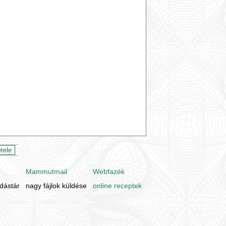
Mammutmail
Webfazék
udástár
nagy fájlok küldése
online receptek