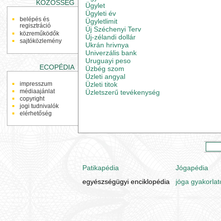
KÖZÖSSÉG
Ügylet
Ügyleti év
belépés és
Ügyletlimit
regisztráció
Új Széchenyi Terv
közreműködők
Új-zélandi dollár
sajtóközlemény
Ukrán hrivnya
Univerzális bank
Uruguayi peso
ECOPÉDIA
Üzbég szom
Üzleti angyal
Üzleti titok
impresszum
médiaajánlat
Üzletszerű tevékenység
copyright
jogi tudnivalók
elérhetőség
Patikapédia
Jógapédia
egyészségügyi enciklopédia
jóga gyakorlat