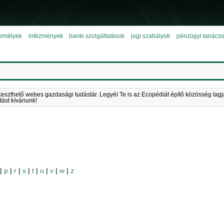
emélyek
intézmények
banki szolgáltatások
jogi szabályok
pénzügyi tanács
keszthető webes gazdasági tudástár. Legyél Te is az Ecopédiát építő közösség tagj
tást kívánunk!
|
p
|
r
|
s
|
t
|
u
|
v
|
w
|
z