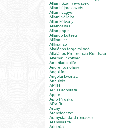
Állami Számvevőszék
Állami újraelosztás
Állami vagyon
Állami vállalat
Államkötvény
Államosítás
Állampapír
Állandó költség
Allfinance
Allfinanze
Általános forgalmi adó
Általános Preferencia Rendszer
Alternatív költség
Amerikai dollár
André Kostolany
Angol font
Angolai kwanza
Annuitás
APEH
APEH adóslista
Apport
Apró Piroska
ÁPV Rt.
Arany
Aranyfedezet
Aranystandard rendszer
Aranyvaluta
Arbitrázs