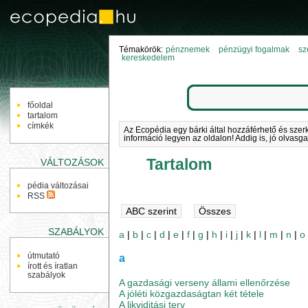
Témakörök:
pénznemek
pénzügyi fogalmak
sz
kereskedelem
NAVIGÁCIÓ
főoldal
tartalom
címkék
Az Ecopédia egy bárki által hozzáférhető és szer
információ legyen az oldalon! Addig is, jó olvasga
Tartalom
VÁLTOZÁSOK
pédia változásai
RSS
SZABÁLYOK
a
|
b
|
c
|
d
|
e
|
f
|
g
|
h
|
i
|
j
|
k
|
l
|
m
|
n
|
o
útmutató
a
írott és íratlan
szabályok
A gazdasági verseny állami ellenőrzése
A jóléti közgazdaságtan két tétele
A likviditási terv