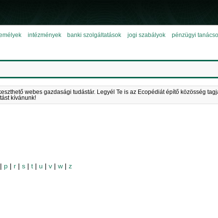
emélyek
intézmények
banki szolgáltatások
jogi szabályok
pénzügyi tanács
keszthető webes gazdasági tudástár. Legyél Te is az Ecopédiát építő közösség tagj
tást kívánunk!
|
p
|
r
|
s
|
t
|
u
|
v
|
w
|
z