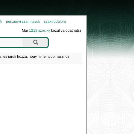
ok
pénzügyi számítások
szakirodalom
Már
1219 szócikk
közül válogathatsz.
a, és járulj hozzá, hogy minél több hasznos