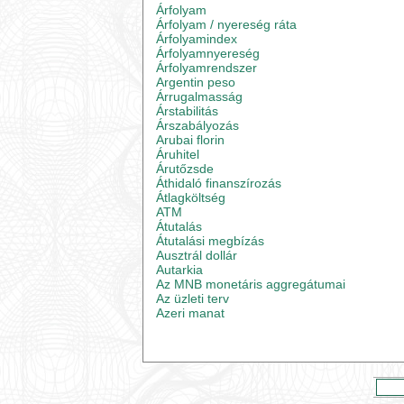
Árfolyam
Árfolyam / nyereség ráta
Árfolyamindex
Árfolyamnyereség
Árfolyamrendszer
Argentin peso
Árrugalmasság
Árstabilitás
Árszabályozás
Arubai florin
Áruhitel
Árutőzsde
Áthidaló finanszírozás
Átlagköltség
ATM
Átutalás
Átutalási megbízás
Ausztrál dollár
Autarkia
Az MNB monetáris aggregátumai
Az üzleti terv
Azeri manat