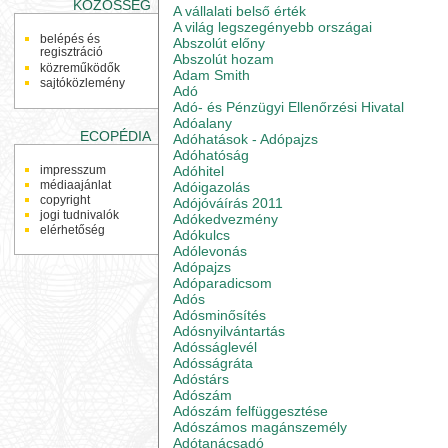
KÖZÖSSÉG
A vállalati belső érték
A világ legszegényebb országai
belépés és
Abszolút előny
regisztráció
Abszolút hozam
közreműködők
Adam Smith
sajtóközlemény
Adó
Adó- és Pénzügyi Ellenőrzési Hivatal
Adóalany
ECOPÉDIA
Adóhatások - Adópajzs
Adóhatóság
Adóhitel
impresszum
médiaajánlat
Adóigazolás
copyright
Adójóváírás 2011
jogi tudnivalók
Adókedvezmény
elérhetőség
Adókulcs
Adólevonás
Adópajzs
Adóparadicsom
Adós
Adósminősítés
Adósnyilvántartás
Adósságlevél
Adósságráta
Adóstárs
Adószám
Adószám felfüggesztése
Adószámos magánszemély
Adótanácsadó