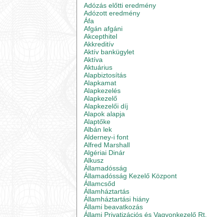
Adózás előtti eredmény
Adózott eredmény
Áfa
Afgán afgáni
Akcepthitel
Akkreditív
Aktív bankügylet
Aktíva
Aktuárius
Alapbiztosítás
Alapkamat
Alapkezelés
Alapkezelő
Alapkezelői díj
Alapok alapja
Alaptőke
Albán lek
Alderney-i font
Alfred Marshall
Algériai Dinár
Alkusz
Államadósság
Államadósság Kezelő Központ
Államcsőd
Államháztartás
Államháztartási hiány
Állami beavatkozás
Állami Privatizációs és Vagyonkezelő Rt.