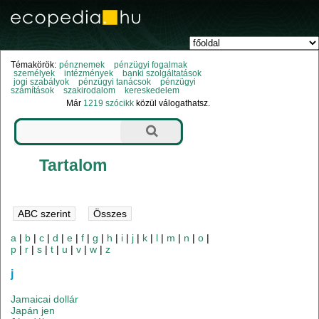
Témakörök:
pénznemek
pénzügyi fogalmak
személyek
intézmények
banki szolgáltatások
jogi szabályok
pénzügyi tanácsok
pénzügyi
számítások
szakirodalom
kereskedelem
Már
1219 szócikk
közül válogathatsz.
Tartalom
a
|
b
|
c
|
d
|
e
|
f
|
g
|
h
|
i
|
j
|
k
|
l
|
m
|
n
|
o
|
p
|
r
|
s
|
t
|
u
|
v
|
w
|
z
j
Jamaicai dollár
Japán jen