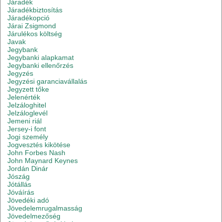
Járadék
Járadékbiztosítás
Járadékopció
Járai Zsigmond
Járulékos költség
Javak
Jegybank
Jegybanki alapkamat
Jegybanki ellenőrzés
Jegyzés
Jegyzési garanciavállalás
Jegyzett tőke
Jelenérték
Jelzáloghitel
Jelzáloglevél
Jemeni riál
Jersey-i font
Jogi személy
Jogvesztés kikötése
John Forbes Nash
John Maynard Keynes
Jordán Dinár
Jószág
Jótállás
Jóváírás
Jövedéki adó
Jövedelemrugalmasság
Jövedelmezőség