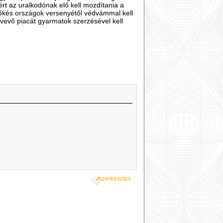
ért az uralkodónak elő kell mozdítania a
b tőkés országok versenyétől védvámmal kell
elvevő piacát gyarmatok szerzésével kell
szerkesztés