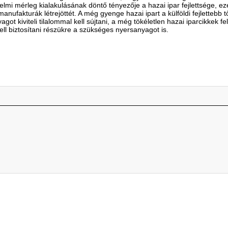
elmi mérleg kialakulásának döntő tényezője a hazai ipar fejlettsége, ez
anufakturák létrejöttét. A még gyenge hazai ipart a külföldi fejletteb
t kiviteli tilalommal kell sújtani, a még tökéletlen hazai iparcikkek f
ell biztosítani részükre a szükséges nyersanyagot is.