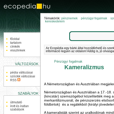
Témakörök:
pénznemek
pénzügyi fogalmak
sz
kereskedelem
NAVIGÁCIÓ
főoldal
tartalom
címkék
Az Ecopédia egy bárki által hozzáférhető és szer
visszlinkek
információ legyen az oldalon! Addig is, jó olvasga
Pénzügyi fogalmak
VÁLTOZÁSOK
Kameralizmus
pédia változásai
szócikk változásai
RSS
A Németországban és Ausztriában megjel
Németországban és Ausztriában a 17.-18. sz
SZABÁLYOK
(kincstár) szemszögébol közelítették meg 
merkantilizmusnál, de pénzszerzés elsősorba
útmutató
földbirtok) és a regálékból (királyi jövedel
írott és íratlan
szabályok
A kameralisták szerint az uralkodónak mind