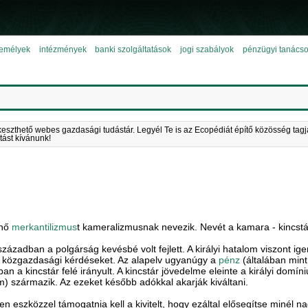
emélyek
intézmények
banki szolgáltatások
jogi szabályok
pénzügyi tanács
keszthető webes gazdasági tudástár. Legyél Te is az Ecopédiát építő közösség tagj
tást kívánunk!
enő
merkantilizmus
t kameralizmusnak nevezik. Nevét a kamara - kincstá
ázadban a polgárság kevésbé volt fejlett. A királyi hatalom viszont ig
a közgazdasági kérdéseket. Az alapelv ugyanúgy a
pénz
(általában min
n a kincstár felé irányult. A kincstár jövedelme eleinte a királyi domín
em) származik. Az ezeket később adókkal akarják kiváltani.
en eszközzel támogatnia kell a kivitelt, hogy ezáltal elősegítse min