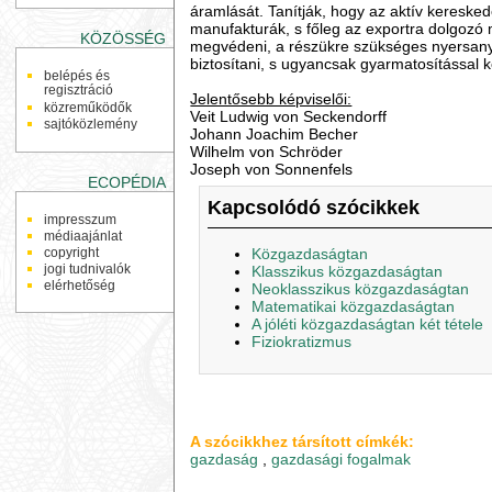
áramlását. Tanítják, hogy az aktív keresked
manufakturák, s főleg az exportra dolgozó m
KÖZÖSSÉG
megvédeni, a részükre szükséges nyersanyago
biztosítani, s ugyancsak gyarmatosítással k
belépés és
regisztráció
Jelentősebb képviselői:
közreműködők
Veit Ludwig von Seckendorff
sajtóközlemény
Johann Joachim Becher
Wilhelm von Schröder
Joseph von Sonnenfels
ECOPÉDIA
Kapcsolódó szócikkek
impresszum
médiaajánlat
Közgazdaságtan
copyright
jogi tudnivalók
Klasszikus közgazdaságtan
elérhetőség
Neoklasszikus közgazdaságtan
Matematikai közgazdaságtan
A jóléti közgazdaságtan két tétele
Fiziokratizmus
A szócikkhez társított címkék:
gazdaság
,
gazdasági fogalmak