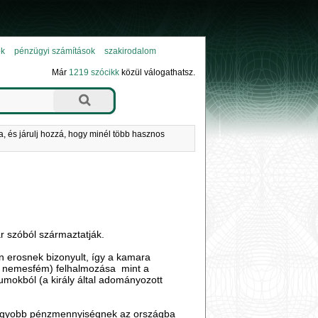
ok
pénzügyi számítások
szakirodalom
Már
1219 szócikk
közül válogathatsz.
a, és járulj hozzá, hogy minél több hasznos
r szóból származtatják.
en erosnek bizonyult, így a kamara
t nemesfém) felhalmozása mint a
iumokból (a király által adományozott
él nagyobb pénzmennyiségnek az országba