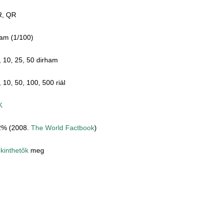
, QR
am (1/100)
, 10, 25, 50 dirham
, 10, 50, 100, 500 riál
K
2% (2008.
The World Factbook
)
tekinthetők
meg