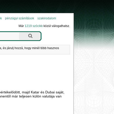
ok
pénzügyi számítások
szakirodalom
Már
1219 szócikk
közül válogathatsz.
a, és járulj hozzá, hogy minél több hasznos
eértékelődött, majd Katar és Dubai saját,
nnentől már teljesen külön valutája van