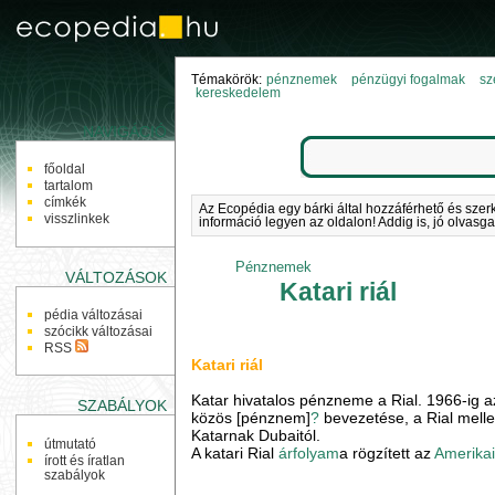
Témakörök:
pénznemek
pénzügyi fogalmak
sz
kereskedelem
NAVIGÁCIÓ
főoldal
tartalom
címkék
Az Ecopédia egy bárki által hozzáférhető és szer
visszlinkek
információ legyen az oldalon! Addig is, jó olvasga
Pénznemek
VÁLTOZÁSOK
Katari riál
pédia változásai
szócikk változásai
RSS
Katari riál
Katar hivatalos pénzneme a Rial. 1966-ig 
SZABÁLYOK
közös [pénznem]
?
bevezetése, a Rial mellet
Katarnak Dubaitól.
útmutató
A katari Rial
árfolyam
a rögzített az
Amerikai
írott és íratlan
szabályok