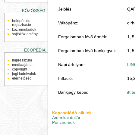
Jelölés:
QAR
KÖZÖSSÉG
belépés és
Váltópénz:
dirh
regisztráció
közreműködők
sajtóközlemény
Forgalomban lévő érmék:
1, 5
ECOPÉDIA
Forgalomban lévő bankjegyek:
1, 5
impresszum
Napi árfolyam:
LIN
médiaajánlat
copyright
jogi tudnivalók
Infláció:
15,
elérhetőség
Bankjegy képei:
itt 
Kapcsolódó cikkek:
Amerikai dollár
Pénznemek