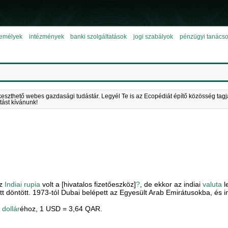
emélyek
intézmények
banki szolgáltatások
jogi szabályok
pénzügyi tanács
keszthető webes gazdasági tudástár. Legyél Te is az Ecopédiát építő közösség tagj
tást kívánunk!
az
Indiai rupia
volt a [hivatalos fizetőeszköz]
?
, de ekkor az indiai
valuta
l
t döntött. 1973-tól Dubai belépett az Egyesült Arab Emirátusokba, és i
 dollár
éhoz, 1 USD = 3,64 QAR.