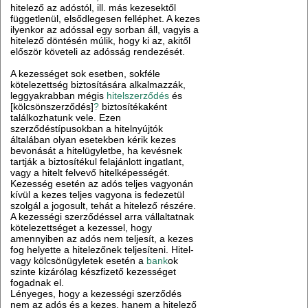
hitelező az adóstól, ill. más kezesektől
függetlenül, elsődlegesen felléphet. A kezes
ilyenkor az adóssal egy sorban áll, vagyis a
hitelező döntésén múlik, hogy ki az, akitől
először követeli az adósság rendezését.
A kezességet sok esetben, sokféle
kötelezettség biztosítására alkalmazzák,
leggyakrabban mégis
hitelszerződés
és
[kölcsönszerződés]
?
biztosítékaként
találkozhatunk vele. Ezen
szerződéstípusokban a hitelnyújtók
általában olyan esetekben kérik kezes
bevonását a hitelügyletbe, ha kevésnek
tartják a biztosítékul felajánlott ingatlant,
vagy a hitelt felvevő hitelképességét.
Kezesség esetén az adós teljes vagyonán
kívül a kezes teljes vagyona is fedezetül
szolgál a jogosult, tehát a hitelező részére.
A kezességi szerződéssel arra vállaltatnak
kötelezettséget a kezessel, hogy
amennyiben az adós nem teljesít, a kezes
fog helyette a hitelezőnek teljesíteni. Hitel-
vagy kölcsönügyletek esetén a
bank
ok
szinte kizárólag készfizető kezességet
fogadnak el.
Lényeges, hogy a kezességi szerződés
nem az adós és a kezes, hanem a hitelező