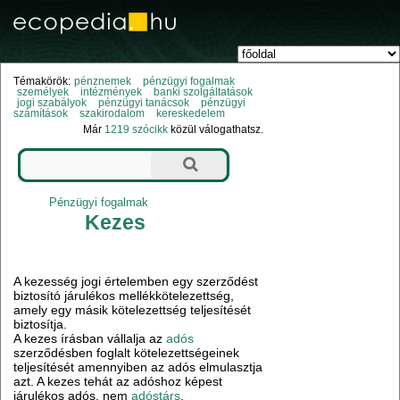
Témakörök:
pénznemek
pénzügyi fogalmak
személyek
intézmények
banki szolgáltatások
jogi szabályok
pénzügyi tanácsok
pénzügyi
számítások
szakirodalom
kereskedelem
Már
1219 szócikk
közül válogathatsz.
Pénzügyi fogalmak
Kezes
A kezesség jogi értelemben egy szerződést
biztosító járulékos mellékkötelezettség,
amely egy másik kötelezettség teljesítését
biztosítja.
A kezes írásban vállalja az
adós
szerződésben foglalt kötelezettségeinek
teljesítését amennyiben az adós elmulasztja
azt. A kezes tehát az adóshoz képest
járulékos adós, nem
adóstárs
.