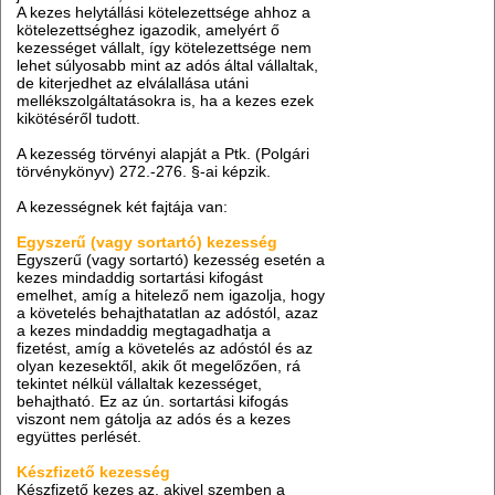
A kezes helytállási kötelezettsége ahhoz a
kötelezettséghez igazodik, amelyért ő
kezességet vállalt, így kötelezettsége nem
lehet súlyosabb mint az adós által vállaltak,
de kiterjedhet az elválallása utáni
mellékszolgáltatásokra is, ha a kezes ezek
kikötéséről tudott.
A kezesség törvényi alapját a Ptk. (Polgári
törvénykönyv) 272.-276. §-ai képzik.
A kezességnek két fajtája van:
Egyszerű (vagy sortartó) kezesség
Egyszerű (vagy sortartó) kezesség esetén a
kezes mindaddig sortartási kifogást
emelhet, amíg a hitelező nem igazolja, hogy
a követelés behajthatatlan az adóstól, azaz
a kezes mindaddig megtagadhatja a
fizetést, amíg a követelés az adóstól és az
olyan kezesektől, akik őt megelőzően, rá
tekintet nélkül vállaltak kezességet,
behajtható. Ez az ún. sortartási kifogás
viszont nem gátolja az adós és a kezes
együttes perlését.
Készfizető kezesség
Készfizető kezes az, akivel szemben a