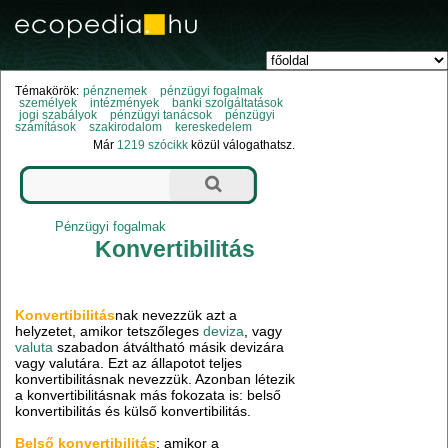
Témakörök:
pénznemek
pénzügyi fogalmak
személyek
intézmények
banki szolgáltatások
jogi szabályok
pénzügyi tanácsok
pénzügyi
számítások
szakirodalom
kereskedelem
Már
1219 szócikk
közül válogathatsz.
Pénzügyi fogalmak
Konvertibilitás
Konvertibilitás
nak nevezzük azt a
helyzetet, amikor tetszőleges
deviza
, vagy
valuta
szabadon átváltható másik devizára
vagy valutára. Ezt az állapotot teljes
konvertibilitásnak nevezzük. Azonban létezik
a konvertibilitásnak más fokozata is: belső
konvertibilitás és külső konvertibilitás.
Belső konvertibilitás
: amikor a