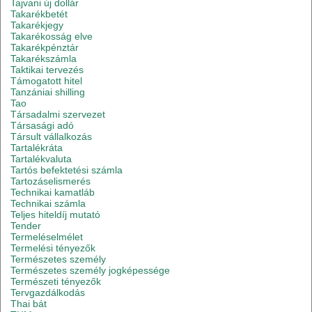
Tajvani új dollár
Takarékbetét
Takarékjegy
Takarékosság elve
Takarékpénztár
Takarékszámla
Taktikai tervezés
Támogatott hitel
Tanzániai shilling
Tao
Társadalmi szervezet
Társasági adó
Társult vállalkozás
Tartalékráta
Tartalékvaluta
Tartós befektetési számla
Tartozáselismerés
Technikai kamatláb
Technikai számla
Teljes hiteldíj mutató
Tender
Termeléselmélet
Termelési tényezők
Természetes személy
Természetes személy jogképessége
Természeti tényezők
Tervgazdálkodás
Thai bát