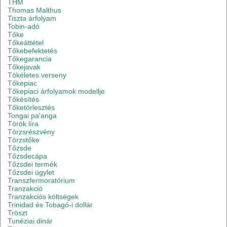
THM
Thomas Malthus
Tiszta árfolyam
Tobin-adó
Tőke
Tőkeáttétel
Tőkebefektetés
Tőkegarancia
Tőkejavak
Tökéletes verseny
Tőkepiac
Tőkepiaci árfolyamok modellje
Tőkésítés
Tőketörlesztés
Tongai pa'anga
Török líra
Törzsrészvény
Törzstőke
Tőzsde
Tőzsdecápa
Tőzsdei termék
Tőzsdei ügylet
Transzfermoratórium
Tranzakció
Tranzakciós költségek
Trinidad és Tobagó-i dollár
Tröszt
Tunéziai dinár