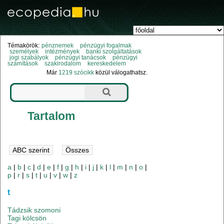
Témakörök:
pénznemek
pénzügyi fogalmak
személyek
intézmények
banki szolgáltatások
jogi szabályok
pénzügyi tanácsok
pénzügyi
számítások
szakirodalom
kereskedelem
Már
1219 szócikk
közül válogathatsz.
Tartalom
a
|
b
|
c
|
d
|
e
|
f
|
g
|
h
|
i
|
j
|
k
|
l
|
m
|
n
|
o
|
p
|
r
|
s
|
t
|
u
|
v
|
w
|
z
t
Tádzsik szomoni
Tagi kölcsön