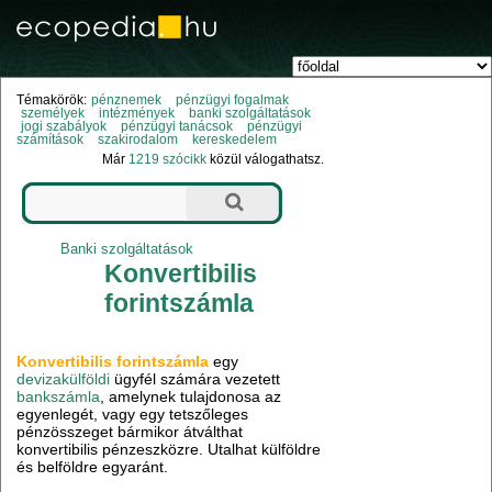
Témakörök:
pénznemek
pénzügyi fogalmak
személyek
intézmények
banki szolgáltatások
jogi szabályok
pénzügyi tanácsok
pénzügyi
számítások
szakirodalom
kereskedelem
Már
1219 szócikk
közül válogathatsz.
Banki szolgáltatások
Konvertibilis
forintszámla
Konvertibilis forintszámla
egy
devizakülföldi
ügyfél számára vezetett
bankszámla
, amelynek tulajdonosa az
egyenlegét, vagy egy tetszőleges
pénzösszeget bármikor átválthat
konvertibilis pénzeszközre. Utalhat külföldre
és belföldre egyaránt.