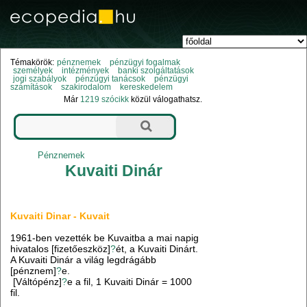
Témakörök:
pénznemek
pénzügyi fogalmak
személyek
intézmények
banki szolgáltatások
jogi szabályok
pénzügyi tanácsok
pénzügyi
számítások
szakirodalom
kereskedelem
Már
1219 szócikk
közül válogathatsz.
Pénznemek
Kuvaiti Dinár
Kuvaiti Dinar - Kuvait
1961-ben vezették be Kuvaitba a mai napig
hivatalos [fizetőeszköz]
?
ét, a Kuvaiti Dinárt.
A Kuvaiti Dinár a világ legdrágább
[pénznem]
?
e.
[Váltópénz]
?
e a fil, 1 Kuvaiti Dinár = 1000
fil.