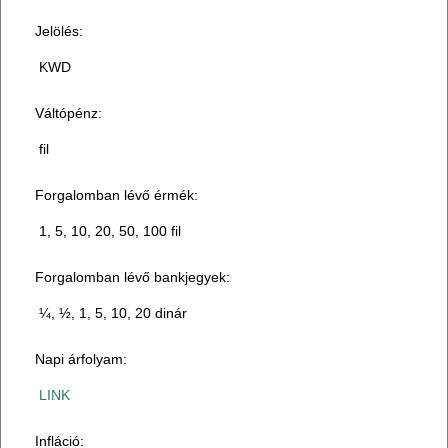
Jelölés:
KWD
Váltópénz:
fil
Forgalomban lévő érmék:
1, 5, 10, 20, 50, 100 fil
Forgalomban lévő bankjegyek:
¼, ½, 1, 5, 10, 20 dinár
Napi árfolyam:
LINK
Infláció: