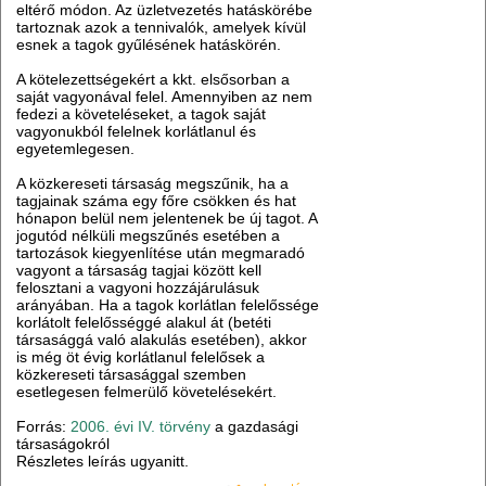
eltérő módon. Az üzletvezetés hatáskörébe
tartoznak azok a tennivalók, amelyek kívül
esnek a tagok gyűlésének hatáskörén.
A kötelezettségekért a kkt. elsősorban a
saját vagyonával felel. Amennyiben az nem
fedezi a követeléseket, a tagok saját
vagyonukból felelnek korlátlanul és
egyetemlegesen.
A közkereseti társaság megszűnik, ha a
tagjainak száma egy főre csökken és hat
hónapon belül nem jelentenek be új tagot. A
jogutód nélküli megszűnés esetében a
tartozások kiegyenlítése után megmaradó
vagyont a társaság tagjai között kell
felosztani a vagyoni hozzájárulásuk
arányában. Ha a tagok korlátlan felelőssége
korlátolt felelősséggé alakul át (betéti
társasággá való alakulás esetében), akkor
is még öt évig korlátlanul felelősek a
közkereseti társasággal szemben
esetlegesen felmerülő követelésekért.
Forrás:
2006. évi IV. törvény
a gazdasági
társaságokról
Részletes leírás ugyanitt.