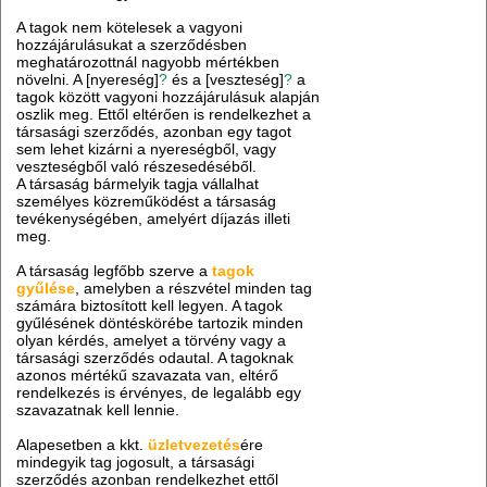
A tagok nem kötelesek a vagyoni
hozzájárulásukat a szerződésben
meghatározottnál nagyobb mértékben
növelni. A [nyereség]
?
és a [veszteség]
?
a
tagok között vagyoni hozzájárulásuk alapján
oszlik meg. Ettől eltérően is rendelkezhet a
társasági szerződés, azonban egy tagot
sem lehet kizárni a nyereségből, vagy
veszteségből való részesedéséből.
A társaság bármelyik tagja vállalhat
személyes közreműködést a társaság
tevékenységében, amelyért díjazás illeti
meg.
A társaság legfőbb szerve a
tagok
gyűlése
, amelyben a részvétel minden tag
számára biztosított kell legyen. A tagok
gyűlésének döntéskörébe tartozik minden
olyan kérdés, amelyet a törvény vagy a
társasági szerződés odautal. A tagoknak
azonos mértékű szavazata van, eltérő
rendelkezés is érvényes, de legalább egy
szavazatnak kell lennie.
Alapesetben a kkt.
üzletvezetés
ére
mindegyik tag jogosult, a társasági
szerződés azonban rendelkezhet ettől