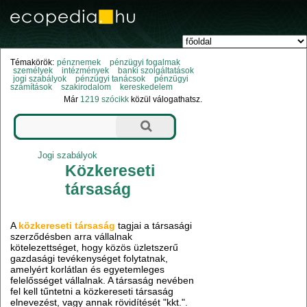
Témakörök:
pénznemek
pénzügyi fogalmak
személyek
intézmények
banki szolgáltatások
jogi szabályok
pénzügyi tanácsok
pénzügyi
számítások
szakirodalom
kereskedelem
Már
1219 szócikk
közül válogathatsz.
Jogi szabályok
Közkereseti
társaság
A
közkereseti társaság
tagjai a társasági
szerződésben arra vállalnak
kötelezettséget, hogy közös üzletszerű
gazdasági tevékenységet folytatnak,
amelyért korlátlan és egyetemleges
felelősséget vállalnak. A társaság nevében
fel kell tűntetni a közkereseti társaság
elnevezést, vagy annak rövidítését "kkt.".