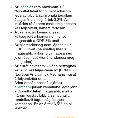
Az
infláció
s ráta maximum 1,5
%ponttal lehet több, mint a három
legstabilabb árszínvonalú tagállam
átlaga. A jelenlegi érték 3,2%. Az
inflációs rátát nem csak ideiglenesen
kell teljesíteni, hanem tartósan.
A csatlakozni kívánó ország
költségvetési hiánya nem lehet
magasabb a GDP 3%-ánál.
Az államadósság nem lépheti túl a
GDP 60%-át (ha esetleg mégis
magasabb, akkor folyamatosan és
jelentősen csökkenő tendencia még
elfogadott)
Az eurót bevezetni kívánó országnak
két évig kell teljesítenie az [ERM II]
?
(Európai Árfolyamok Mechanizmusa)
árfolyamkritériumait.
Adott ország hosszú lejáratú
állampapír
jainak kamatlába legfeljebb
2 %ponttal lehet magasabb, mint a
három legstabilabb árszínvonallal
rendelkező tagország átlagos
kamatlába. Ez az érték 6,5%-on áll
jelenleg.