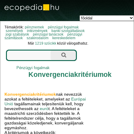
Témakörök:
pénznemek
pénzügyi fogalmak
személyek
intézmények
banki szolgáltatások
jogi szabályok
pénzügyi tanácsok
pénzügyi
számítások
szakirodalom
kereskedelem
Már
1219 szócikk
közül válogathatsz.
Pénzügyi fogalmak
Konvergenciakritériumok
Konvergenciakritériumok
nak nevezzük
azokat a feltételeket, amelyeket az
Európai
Unió
tagállamainak teljesíteniük kell, hogy
bevezethessék az
euró
t. A feltételeket a
maastrichti szerződésben fektették le. A
feltételrendszer célja, hogy a tagállamok
gazdaságai közeledjenek, konvergáljanak
egymáshoz.
A kritériumok a következők: