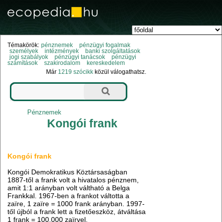
Témakörök:
pénznemek
pénzügyi fogalmak
személyek
intézmények
banki szolgáltatások
jogi szabályok
pénzügyi tanácsok
pénzügyi
számítások
szakirodalom
kereskedelem
Már
1219 szócikk
közül válogathatsz.
Pénznemek
Kongói frank
Kongói frank
Kongói Demokratikus Köztársaságban
1887-től a frank volt a hivatalos pénznem,
amit 1:1 arányban volt váltható a Belga
Frankkal. 1967-ben a frankot váltotta a
zaïre, 1 zaïre = 1000 frank arányban. 1997-
től újból a frank lett a fizetőeszköz, átváltása
1 frank = 100.000 zaïrvel.