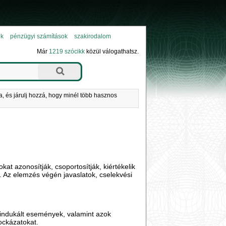
ok
pénzügyi számítások
szakirodalom
Már
1219 szócikk
közül válogathatsz.
a, és járulj hozzá, hogy minél több hasznos
okat azonosítják, csoportosítják, kiértékelik
Az elemzés végén javaslatok, cselekvési
l indukált események, valamint azok
ockázatokat.