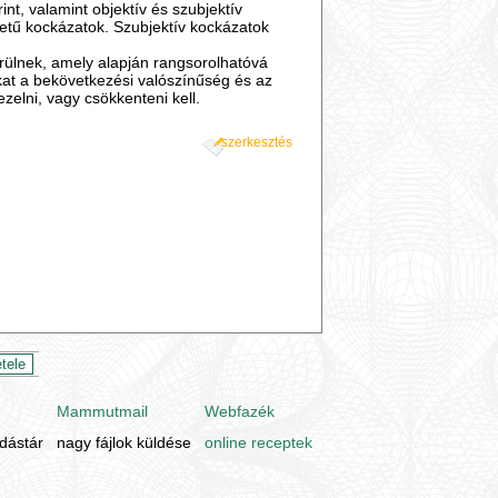
nt, valamint objektív és szubjektív
detű kockázatok. Szubjektív kockázatok
erülnek, amely alapján rangsorolhatóvá
kat a bekövetkezési valószínűség és az
zelni, vagy csökkenteni kell.
szerkesztés
Mammutmail
Webfazék
udástár
nagy fájlok küldése
online receptek