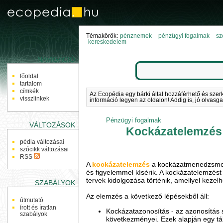
Témakörök:
pénznemek
pénzügyi fogalmak
sz
kereskedelem
NAVIGÁCIÓ
főoldal
tartalom
címkék
Az Ecopédia egy bárki által hozzáférhető és szer
visszlinkek
információ legyen az oldalon! Addig is, jó olvasga
Pénzügyi fogalmak
VÁLTOZÁSOK
Kockázatelemzés
pédia változásai
szócikk változásai
RSS
A
kockázatelemzés
a kockázatmenedzsment
és figyelemmel kísérik. A kockázatelemzést
tervek kidolgozása történik, amellyel keze
SZABÁLYOK
Az elemzés a következő lépésekből áll:
útmutató
írott és íratlan
Kockázatazonosítás - az azonosítás s
szabályok
következményei. Ezek alapján egy táb