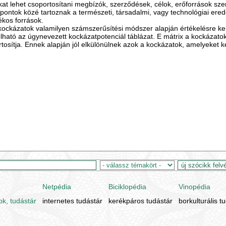
at lehet csoportosítani megbízók, szerződések, célok, erőforrások szeri
pontok közé tartoznak a természeti, társadalmi, vagy technológiai ere
ékos források.
 kockázatok valamilyen számszerűsítési módszer alapján értékelésre k
lható az úgynevezett kockázatpotenciál táblázat. E mátrix a kockázato
tosítja. Ennek alapján jól elkülönülnek azok a kockázatok, amelyeket ke
Netpédia
Biciklopédia
Vinopédia
ok, tudástár
internetes tudástár
kerékpáros tudástár
borkulturális t