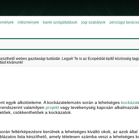
emélyek
intézmények
banki szolgáltatások
jogi szabályok
pénzügyi tanács
keszthető webes gazdasági tudástár. Legyél Te is az Ecopédiát építő közösség tagj
tást kívánunk!
 egyik alkotóeleme. A kockázatelemzés során a lehetséges
kockázat
 rendszerint valamilyen
projekt
vagy tevékenység kapcsán alkalmazzák. 
lhetőek, csökkenthetőek a kockázatok.
orán feltérképezésre kerülnek a lehetséges kiváltó okok, az azok álta
lázatos lista készíthető, amely tételesen számba veszi a lehetséges k