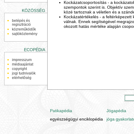
Kockázatcsoportosítás - a kockázatok
szempontok szerint is. Objektív szem
KÖZÖSSÉG
közé tartoznak a véletlen és a szánd
Kockázatértékelés - a feltérképezett
belépés és
válnak. Ennek segítségével megrajzo
regisztráció
okozott hatás mértéke alapján csopor
közreműködők
sajtóközlemény
ECOPÉDIA
impresszum
médiaajánlat
copyright
jogi tudnivalók
elérhetőség
Patikapédia
Jógapédia
egyészségügyi enciklopédia
jóga gyakorlat