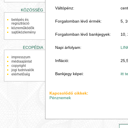
Váltópénz:
cent
KÖZÖSSÉG
belépés és
Forgalomban lévő érmék:
5, 10
regisztráció
közreműködők
sajtóközlemény
Forgalomban lévő bankjegyek:
10, 
Napi árfolyam:
LIN
ECOPÉDIA
impresszum
Infláció:
25,
médiaajánlat
copyright
jogi tudnivalók
Bankjegy képei:
itt 
elérhetőség
Kapcsolódó cikkek:
Pénznemek