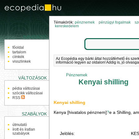
Témakörök:
pénznemek
pénzügyi fogalmak
sz
kereskedelem
NAVIGÁCIÓ
főoldal
tartalom
címkék
Az Ecopédia egy bárki által hozzáférhető és szer
visszlinkek
információ legyen az oldalon! Addig is, jó olvasga
Pénznemek
VÁLTOZÁSOK
Kenyai shilling
pédia változásai
szócikk változásai
RSS
Kenyai shilling
Kenya [hivatalos pénznem]
?
e a Shilling, a
SZABÁLYOK
útmutató
írott és íratlan
Jelölés:
KES
szabályok