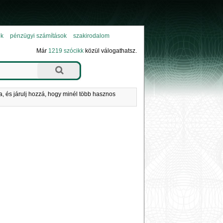
ok
pénzügyi számítások
szakirodalom
Már
1219 szócikk
közül válogathatsz.
a, és járulj hozzá, hogy minél több hasznos