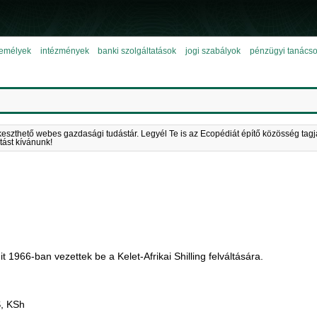
emélyek
intézmények
banki szolgáltatások
jogi szabályok
pénzügyi tanács
keszthető webes gazdasági tudástár. Legyél Te is az Ecopédiát építő közösség tagj
tást kívánunk!
mit 1966-ban vezettek be a Kelet-Afrikai Shilling felváltására.
, KSh