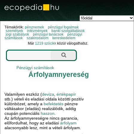
Témakörök:
pénznemek
pénzügyi fogalmak
személyek
intézmények
banki szolgáltatások
jogi szabályok
pénzügyi tanácsok
pénzügyi
számítások
szakirodalom
kereskedelem
Már
1219 szócikk
közül válogathatsz.
Pénzügyi számítások
Árfolyamnyereség
Valamilyen eszköz (
deviza
,
értékpapír
stb.) vételi és eladási oldala közötti pozitív
különbözet, amely a
befektetés
pénzre
váltásakor (eladás) realizálódik, addig
csupán potenciális
haszon
.
Az árfolyamnyereségre nincs garancia,
előfordulhat, hogy az eladási
árfolyam
alacsonyabb lesz, mint a vételi árfolyam.