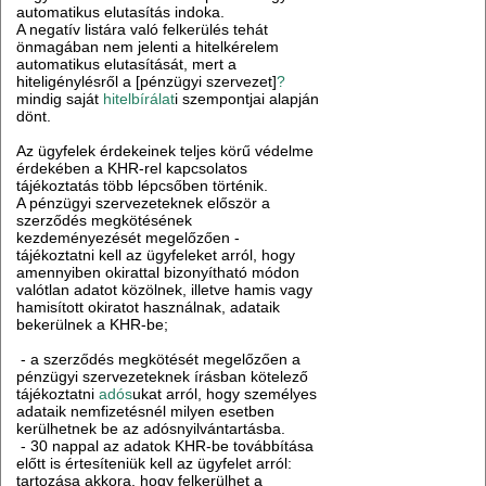
automatikus elutasítás indoka.
A negatív listára való felkerülés tehát
önmagában nem jelenti a hitelkérelem
automatikus elutasítását, mert a
hiteligénylésről a [pénzügyi szervezet]
?
mindig saját
hitelbírálat
i szempontjai alapján
dönt.
Az ügyfelek érdekeinek teljes körű védelme
érdekében a KHR-rel kapcsolatos
tájékoztatás több lépcsőben történik.
A pénzügyi szervezeteknek először a
szerződés megkötésének
kezdeményezését megelőzően -
tájékoztatni kell az ügyfeleket arról, hogy
amennyiben okirattal bizonyítható módon
valótlan adatot közölnek, illetve hamis vagy
hamisított okiratot használnak, adataik
bekerülnek a KHR-be;
- a szerződés megkötését megelőzően a
pénzügyi szervezeteknek írásban kötelező
tájékoztatni
adós
ukat arról, hogy személyes
adataik nemfizetésnél milyen esetben
kerülhetnek be az adósnyilvántartásba.
- 30 nappal az adatok KHR-be továbbítása
előtt is értesíteniük kell az ügyfelet arról:
tartozása akkora, hogy felkerülhet a