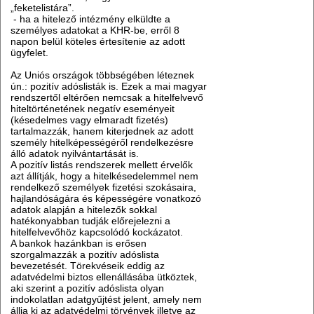
„feketelistára”.
- ha a hitelező intézmény elküldte a
személyes adatokat a KHR-be, erről 8
napon belül köteles értesítenie az adott
ügyfelet.
Az Uniós országok többségében léteznek
ún.: pozitív adóslisták is. Ezek a mai magyar
rendszertől eltérően nemcsak a hitelfelvevő
hiteltörténetének negatív eseményeit
(késedelmes vagy elmaradt fizetés)
tartalmazzák, hanem kiterjednek az adott
személy hitelképességéről rendelkezésre
álló adatok nyilvántartását is.
A pozitív listás rendszerek mellett érvelők
azt állítják, hogy a hitelkésedelemmel nem
rendelkező személyek fizetési szokásaira,
hajlandóságára és képességére vonatkozó
adatok alapján a hitelezők sokkal
hatékonyabban tudják előrejelezni a
hitelfelvevőhöz kapcsolódó kockázatot.
A bankok hazánkban is erősen
szorgalmazzák a pozitív adóslista
bevezetését. Törekvéseik eddig az
adatvédelmi biztos ellenállásába ütköztek,
aki szerint a pozitív adóslista olyan
indokolatlan adatgyűjtést jelent, amely nem
állja ki az adatvédelmi törvények illetve az