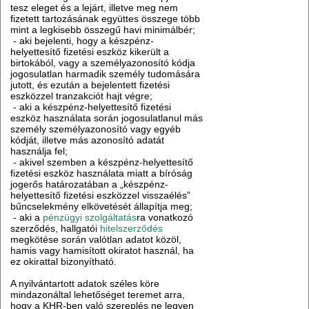
tesz eleget és a lejárt, illetve meg nem
fizetett tartozásának együttes összege több
mint a legkisebb összegű havi minimálbér;
- aki bejelenti, hogy a készpénz-
helyettesítő fizetési eszköz kikerült a
birtokából, vagy a személyazonosító kódja
jogosulatlan harmadik személy tudomására
jutott, és ezután a bejelentett fizetési
eszközzel tranzakciót hajt végre;
- aki a készpénz-helyettesítő fizetési
eszköz használata során jogosulatlanul más
személy személyazonosító vagy egyéb
kódját, illetve más azonosító adatát
használja fel;
- akivel szemben a készpénz-helyettesítő
fizetési eszköz használata miatt a bíróság
jogerős határozatában a „készpénz-
helyettesítő fizetési eszközzel visszaélés”
bűncselekmény elkövetését állapítja meg;
- aki a
pénzügyi szolgáltatás
ra vonatkozó
szerződés, hallgatói
hitelszerződés
megkötése során valótlan adatot közöl,
hamis vagy hamisított okiratot használ, ha
ez okirattal bizonyítható.
A nyilvántartott adatok széles köre
mindazonáltal lehetőséget teremet arra,
hogy a KHR-ben való szereplés ne legyen