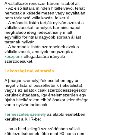
A vállalkozói rendszer három listából áll.
- Az első listára minden hitelfelvevő, tehát
nemcsak a késedelmesen vagy egyáltalán
nem törlesztő vállalkozás, felkerül.
- A második listán tartják nyilván azokat a
vállalkozásokat, amelyek harminc napot
meghaladó ideig fedezethiány miatt,
egymillió forintnál nagyobb sorban állást
tartanak nyilván.
- A harmadik listán szerepelnek azok a
vállalkozások, amelyek megszegik a
készpénz
elfogadására irányuló
szerződésüket.
Lakossági nyilvántartás
A [magánszemély]
?
ek esetében egy ún.
negatív listáról beszélhetünk (feketelista),
vagyis az adatok csak szerződésszegéskor
kerülnek átadásra, így értelemszerűen egy
újabb hitelkérelem elbírálásakor jelentősége
van a nyilvántartásnak.
Természetes személy
az alábbi esetekben
kerülhet a KHR-be:
- ha a hitel-jellegű szerződésben vállalt
kötelezettségének több mint 90 napja nem