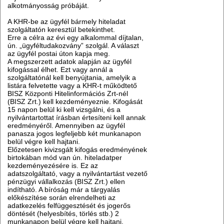
alkotmányosság próbáját.
A KHR-be az ügyfél bármely hiteladat
szolgáltatón keresztül betekinthet.
Erre a célra az évi egy alkalommal díjtalan,
ún. „ügyféltudakozvány” szolgál. A választ
az ügyfél postai úton kapja meg.
A megszerzett adatok alapján az ügyfél
kifogással élhet. Ezt vagy annál a
szolgáltatónál kell benyújtania, amelyik a
listára felvetette vagy a KHR-t működtető
BISZ Központi Hitelinformációs Zrt-nél
(BISZ Zrt.) kell kezdeményeznie. Kifogását
15 napon belül ki kell vizsgálni, és a
nyilvántartottat írásban értesíteni kell annak
eredményéről. Amennyiben az ügyfél
panasza jogos legfeljebb két munkanapon
belül végre kell hajtani.
Előzetesen kivizsgált kifogás eredményének
birtokában mód van ún. hiteladatper
kezdeményezésére is. Ez az
adatszolgáltató, vagy a nyilvántartást vezető
pénzügyi vállalkozás (BISZ Zrt.) ellen
indítható. A bíróság már a tárgyalás
előkészítése során elrendelheti az
adatkezelés felfüggesztését és jogerős
döntését (helyesbítés, törlés stb.) 2
munkanapon belül végre kell hajtani.