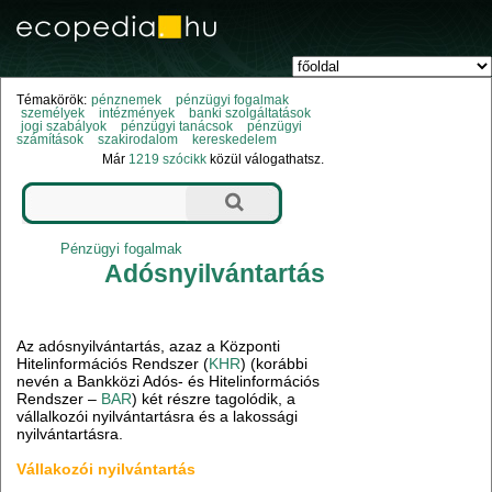
Témakörök:
pénznemek
pénzügyi fogalmak
személyek
intézmények
banki szolgáltatások
jogi szabályok
pénzügyi tanácsok
pénzügyi
számítások
szakirodalom
kereskedelem
Már
1219 szócikk
közül válogathatsz.
Pénzügyi fogalmak
Adósnyilvántartás
Az adósnyilvántartás, azaz a Központi
Hitelinformációs Rendszer (
KHR
) (korábbi
nevén a Bankközi Adós- és Hitelinformációs
Rendszer –
BAR
) két részre tagolódik, a
vállalkozói nyilvántartásra és a lakossági
nyilvántartásra.
Vállakozói nyilvántartás