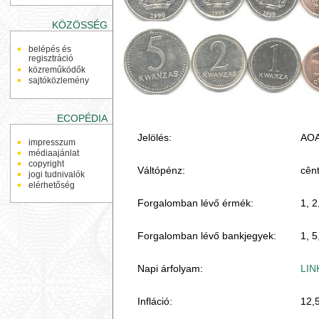
KÖZÖSSÉG
belépés és
regisztráció
közreműködők
sajtóközlemény
ECOPÉDIA
Jelölés:
AOA
impresszum
médiaajánlat
copyright
Váltópénz:
cên
jogi tudnivalók
elérhetőség
Forgalomban lévő érmék:
1, 2
Forgalomban lévő bankjegyek:
1, 5
Napi árfolyam:
LIN
Infláció:
12,