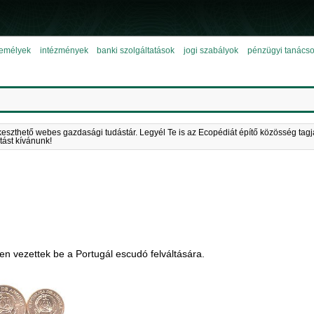
emélyek
intézmények
banki szolgáltatások
jogi szabályok
pénzügyi tanács
keszthető webes gazdasági tudástár. Legyél Te is az Ecopédiát építő közösség tagj
tást kívánunk!
n vezettek be a Portugál escudó felváltására.