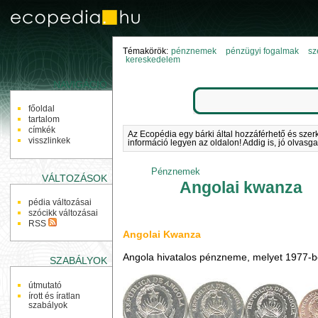
Témakörök:
pénznemek
pénzügyi fogalmak
sz
kereskedelem
NAVIGÁCIÓ
főoldal
tartalom
címkék
Az Ecopédia egy bárki által hozzáférhető és szer
visszlinkek
információ legyen az oldalon! Addig is, jó olvasga
Pénznemek
VÁLTOZÁSOK
Angolai kwanza
pédia változásai
szócikk változásai
RSS
Angolai Kwanza
Angola hivatalos pénzneme, melyet 1977-be
SZABÁLYOK
útmutató
írott és íratlan
szabályok