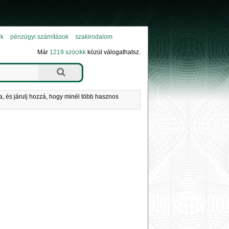
ok
pénzügyi számítások
szakirodalom
Már
1219 szócikk
közül válogathatsz.
a, és járulj hozzá, hogy minél több hasznos