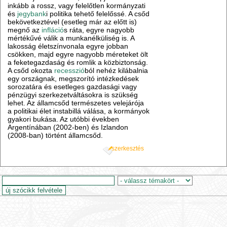
inkább a rossz, vagy felelőtlen kormányzati
és
jegybank
i politika tehető felelőssé. A csőd
bekövetkeztével (esetleg már az előtt is)
megnő az
infláció
s ráta, egyre nagyobb
mértékűvé válik a munkanélküliség is. A
lakosság életszínvonala egyre jobban
csökken, majd egyre nagyobb méreteket ölt
a feketegazdaság és romlik a közbiztonság.
A csőd okozta
recesszió
ból nehéz kilábalnia
egy országnak, megszorító intézkedések
sorozatára és esetleges gazdasági vagy
pénzügyi szerkezetváltásokra is szükség
lehet. Az államcsőd természetes velejárója
a politikai élet instabillá válása, a kormányok
gyakori bukása. Az utóbbi években
Argentínában (2002-ben) és Izlandon
(2008-ban) történt államcsőd.
szerkesztés