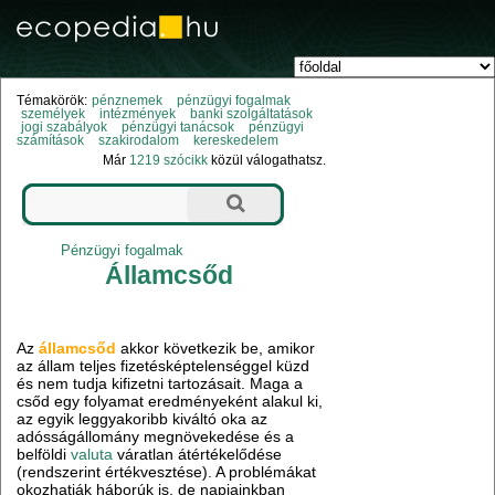
Témakörök:
pénznemek
pénzügyi fogalmak
személyek
intézmények
banki szolgáltatások
jogi szabályok
pénzügyi tanácsok
pénzügyi
számítások
szakirodalom
kereskedelem
Már
1219 szócikk
közül válogathatsz.
Pénzügyi fogalmak
Államcsőd
Az
államcsőd
akkor következik be, amikor
az állam teljes fizetésképtelenséggel küzd
és nem tudja kifizetni tartozásait. Maga a
csőd egy folyamat eredményeként alakul ki,
az egyik leggyakoribb kiváltó oka az
adósságállomány megnövekedése és a
belföldi
valuta
váratlan átértékelődése
(rendszerint értékvesztése). A problémákat
okozhatják háborúk is, de napjainkban