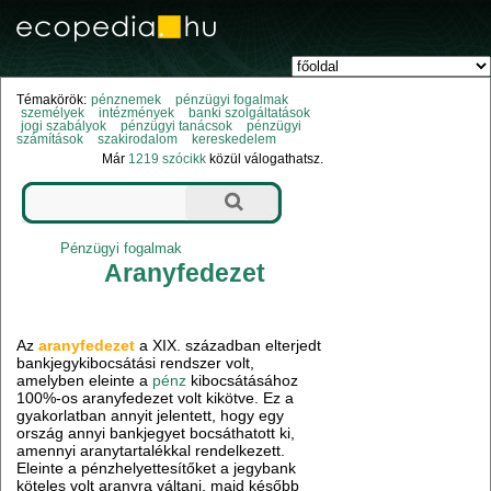
Témakörök:
pénznemek
pénzügyi fogalmak
személyek
intézmények
banki szolgáltatások
jogi szabályok
pénzügyi tanácsok
pénzügyi
számítások
szakirodalom
kereskedelem
Már
1219 szócikk
közül válogathatsz.
Pénzügyi fogalmak
Aranyfedezet
Az
aranyfedezet
a XIX. században elterjedt
bankjegykibocsátási rendszer volt,
amelyben eleinte a
pénz
kibocsátásához
100%-os aranyfedezet volt kikötve. Ez a
gyakorlatban annyit jelentett, hogy egy
ország annyi bankjegyet bocsáthatott ki,
amennyi aranytartalékkal rendelkezett.
Eleinte a pénzhelyettesítőket a jegybank
köteles volt aranyra váltani, majd később