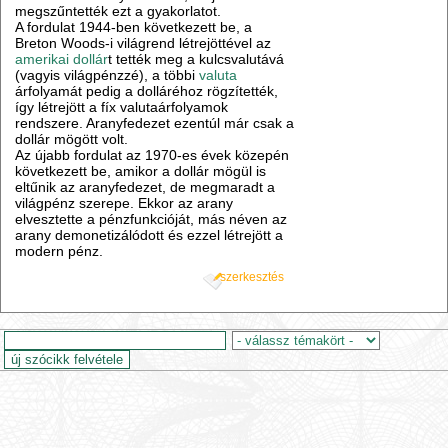
megszűntették ezt a gyakorlatot.
A fordulat 1944-ben következett be, a
Breton Woods-i világrend létrejöttével az
amerikai dollár
t tették meg a kulcsvalutává
(vagyis világpénzzé), a többi
valuta
árfolyamát pedig a dolláréhoz rögzítették,
így létrejött a fíx valutaárfolyamok
rendszere. Aranyfedezet ezentúl már csak a
dollár mögött volt.
Az újabb fordulat az 1970-es évek közepén
következett be, amikor a dollár mögül is
eltűnik az aranyfedezet, de megmaradt a
világpénz szerepe. Ekkor az arany
elvesztette a pénzfunkcióját, más néven az
arany demonetizálódott és ezzel létrejött a
modern pénz.
szerkesztés