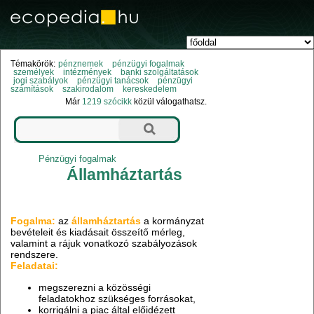
Témakörök:
pénznemek
pénzügyi fogalmak
személyek
intézmények
banki szolgáltatások
jogi szabályok
pénzügyi tanácsok
pénzügyi
számítások
szakirodalom
kereskedelem
Már
1219 szócikk
közül válogathatsz.
Pénzügyi fogalmak
Államháztartás
Fogalma:
az
államháztartás
a kormányzat
bevételeit és kiadásait összeítő mérleg,
valamint a rájuk vonatkozó szabályozások
rendszere.
Feladatai:
megszerezni a közösségi
feladatokhoz szükséges forrásokat,
korrigálni a piac által előidézett