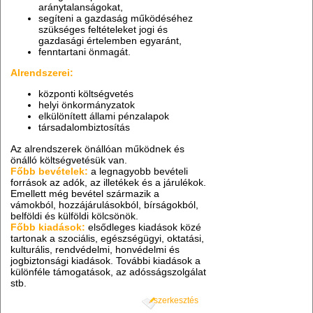
aránytalanságokat,
segíteni a gazdaság működéséhez
szükséges feltételeket jogi és
gazdasági értelemben egyaránt,
fenntartani önmagát.
Alrendszerei:
központi költségvetés
helyi önkormányzatok
elkülönített állami pénzalapok
társadalombiztosítás
Az alrendszerek önállóan működnek és
önálló költségvetésük van.
Főbb bevételek:
a legnagyobb bevételi
források az adók, az illetékek és a járulékok.
Emellett még bevétel származik a
vámokból, hozzájárulásokból, bírságokból,
belföldi és külföldi kölcsönök.
Főbb kiadások:
elsődleges kiadások közé
tartonak a szociális, egészségügyi, oktatási,
kulturális, rendvédelmi, honvédelmi és
jogbiztonsági kiadások. További kiadások a
különféle támogatások, az adósságszolgálat
stb.
szerkesztés