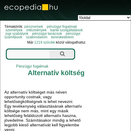
Témakörök:
pénznemek
pénzügyi fogalmak
személyek
intézmények
banki szolgáltatások
jogi szabályok
pénzügyi tanácsok
pénzügyi
számítások
szakirodalom
kereskedelem
Már
1219 szócikk
közül válogathatsz.
Pénzügyi fogalmak
Alternatív költség
Az alternatív költséget más néven
opportunity costnak, vagy
lehetőségköltségnek is lehet nevezni.
Egy tevékenység választásának alternatív
költsége nem más, mint egy másik
lehetőség feláldozott alternatív haszna,
jövedelme. Számításakor mindig a lehető
legjobb kieső alternatívát kell figyelembe
venni.