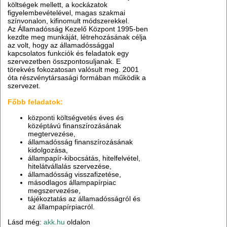
költségek mellett, a kockázatok
figyelembevételével, magas szakmai
színvonalon, kifinomult módszerekkel.
Az Államadósság Kezelő Központ 1995-ben
kezdte meg munkáját, létrehozásának célja
az volt, hogy az államadóssággal
kapcsolatos funkciók és feladatok egy
szervezetben összpontosuljanak. E
törekvés fokozatosan valósult meg. 2001
óta részvénytársasági formában működik a
szervezet.
Főbb feladatok:
központi költségvetés éves és
középtávú finanszírozásának
megtervezése,
államadósság finanszírozásának
kidolgozása,
állampapír-kibocsátás, hitelfelvétel,
hitelátvállalás szervezése,
államadósság visszafizetése,
másodlagos állampapírpiac
megszervezése,
tájékoztatás az államadósságról és
az állampapírpiacról.
Lásd még:
akk.hu
oldalon