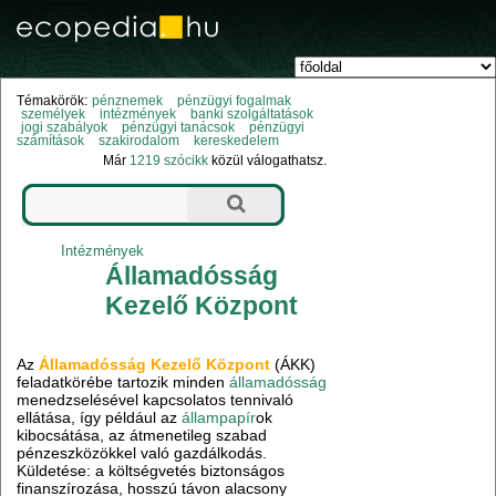
Témakörök:
pénznemek
pénzügyi fogalmak
személyek
intézmények
banki szolgáltatások
jogi szabályok
pénzügyi tanácsok
pénzügyi
számítások
szakirodalom
kereskedelem
Már
1219 szócikk
közül válogathatsz.
Intézmények
Államadósság
Kezelő Központ
Az
Államadósság Kezelő Központ
(ÁKK)
feladatkörébe tartozik minden
államadósság
menedzselésével kapcsolatos tennivaló
ellátása, így például az
állampapír
ok
kibocsátása, az átmenetileg szabad
pénzeszközökkel való gazdálkodás.
Küldetése: a költségvetés biztonságos
finanszírozása, hosszú távon alacsony