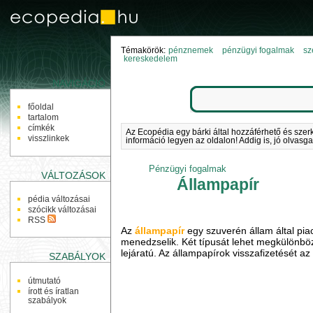
Témakörök:
pénznemek
pénzügyi fogalmak
sz
kereskedelem
NAVIGÁCIÓ
főoldal
tartalom
címkék
Az Ecopédia egy bárki által hozzáférhető és szer
visszlinkek
információ legyen az oldalon! Addig is, jó olvasga
Pénzügyi fogalmak
VÁLTOZÁSOK
Állampapír
pédia változásai
szócikk változásai
RSS
Az
állampapír
egy szuverén állam által pia
menedzselik. Két típusát lehet megkülönböz
lejáratú. Az állampapírok visszafizetését az
SZABÁLYOK
útmutató
írott és íratlan
szabályok