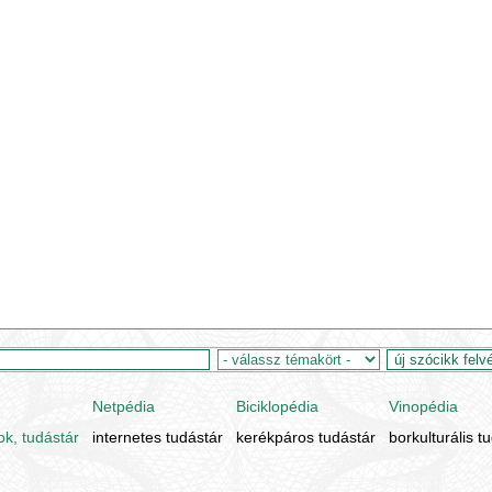
Netpédia
Biciklopédia
Vinopédia
ok, tudástár
internetes tudástár
kerékpáros tudástár
borkulturális t