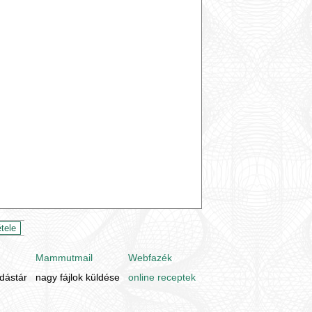
Mammutmail
Webfazék
udástár
nagy fájlok küldése
online receptek