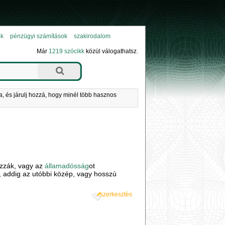
ok
pénzügyi számítások
szakirodalom
Már
1219 szócikk
közül válogathatsz.
a, és járulj hozzá, hogy minél több hasznos
ozzák, vagy az
államadósság
ot
tú, addig az utóbbi közép, vagy hosszú
szerkesztés