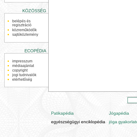
KÖZÖSSÉG
belépés és
regisztráció
közreműködők
sajtóközlemény
ECOPÉDIA
impresszum
médiaajánlat
copyright
jogi tudnivalók
elérhetőség
Patikapédia
Jógapédia
egyészségügyi enciklopédia
jóga gyakorlat