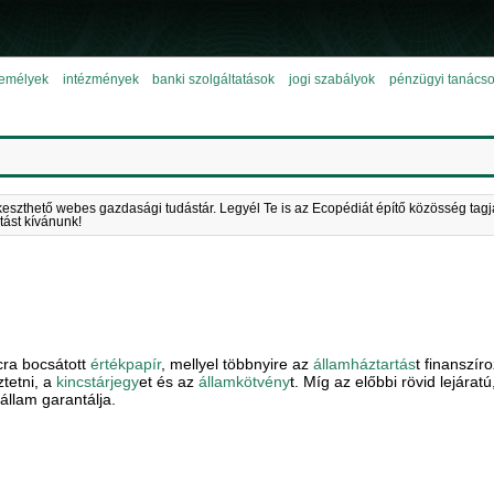
emélyek
intézmények
banki szolgáltatások
jogi szabályok
pénzügyi tanács
keszthető webes gazdasági tudástár. Legyél Te is az Ecopédiát építő közösség tagj
tást kívánunk!
cra bocsátott
értékpapír
, mellyel többnyire az
államháztartás
t finanszír
tetni, a
kincstárjegy
et és az
államkötvény
t. Míg az előbbi rövid lejára
 állam garantálja.