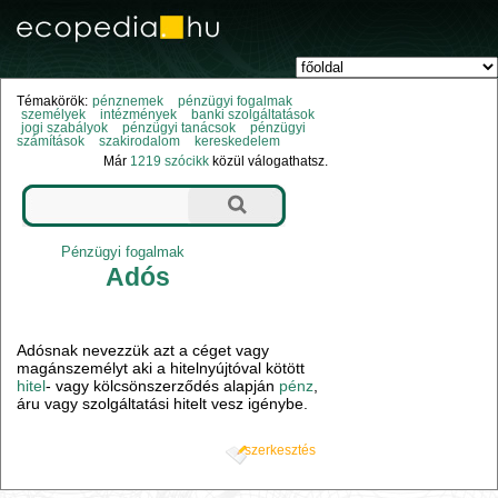
Témakörök:
pénznemek
pénzügyi fogalmak
személyek
intézmények
banki szolgáltatások
jogi szabályok
pénzügyi tanácsok
pénzügyi
számítások
szakirodalom
kereskedelem
Már
1219 szócikk
közül válogathatsz.
Pénzügyi fogalmak
Adós
Adósnak nevezzük azt a céget vagy
magánszemélyt aki a hitelnyújtóval kötött
hitel
- vagy kölcsönszerződés alapján
pénz
,
áru vagy szolgáltatási hitelt vesz igénybe.
szerkesztés