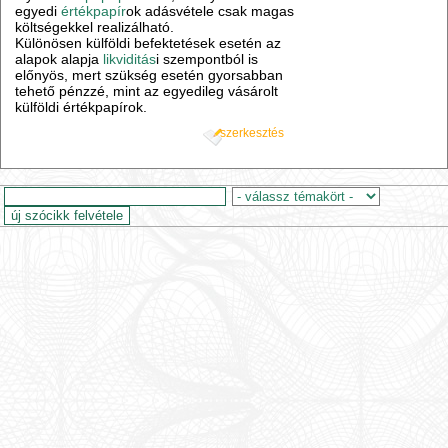
egyedi
értékpapír
ok adásvétele csak magas
költségekkel realizálható.
Különösen külföldi befektetések esetén az
alapok alapja
likviditás
i szempontból is
előnyös, mert szükség esetén gyorsabban
tehető pénzzé, mint az egyedileg vásárolt
külföldi értékpapírok.
szerkesztés