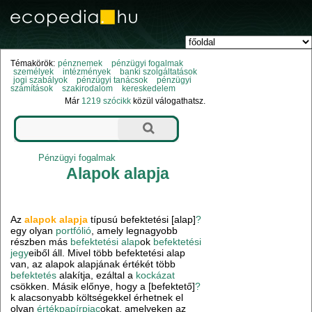
Témakörök:
pénznemek
pénzügyi fogalmak
személyek
intézmények
banki szolgáltatások
jogi szabályok
pénzügyi tanácsok
pénzügyi
számítások
szakirodalom
kereskedelem
Már
1219 szócikk
közül válogathatsz.
Pénzügyi fogalmak
Alapok alapja
Az
alapok alapja
típusú befektetési [alap]
?
egy olyan
portfólió
, amely legnagyobb
részben más
befektetési alap
ok
befektetési
jegy
eiből áll. Mivel több befektetési alap
van, az alapok alapjának értékét több
befektetés
alakítja, ezáltal a
kockázat
csökken. Másik előnye, hogy a [befektető]
?
k alacsonyabb költségekkel érhetnek el
olyan
értékpapírpiac
okat, amelyeken az