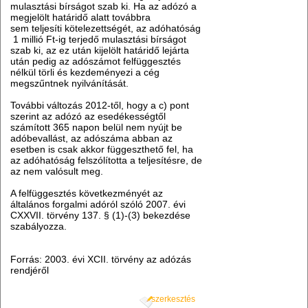
mulasztási bírságot szab ki. Ha az adózó a
megjelölt határidő alatt továbbra
sem teljesíti kötelezettségét, az adóhatóság
1 millió Ft-ig terjedő mulasztási bírságot
szab ki, az ez után kijelölt határidő lejárta
után pedig az adószámot felfüggesztés
nélkül törli és kezdeményezi a cég
megszűntnek nyilvánítását.
További változás 2012-től, hogy a c) pont
szerint az adózó az esedékességtől
számított 365 napon belül nem nyújt be
adóbevallást, az adószáma abban az
esetben is csak akkor függeszthető fel, ha
az adóhatóság felszólította a teljesítésre, de
az nem valósult meg.
A felfüggesztés következményét az
általános forgalmi adóról szóló 2007. évi
CXXVII. törvény 137. § (1)-(3) bekezdése
szabályozza.
Forrás: 2003. évi XCII. törvény az adózás
rendjéről
szerkesztés