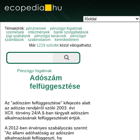
Témakörök:
pénznemek
pénzügyi fogalmak
személyek
intézmények
banki szolgáltatások
jogi szabályok
pénzügyi tanácsok
pénzügyi
számítások
szakirodalom
kereskedelem
Már
1219 szócikk
közül válogathatsz.
Pénzügyi fogalmak
Adószám
felfüggesztése
Az "adószám felfüggesztése" kifejezés alatt
az adózás rendjéről szóló 2003. évi
XCII. törvény 24/A.§-ban tárgyalt adószám
alkalmazásának felfüggesztését értjük.
A 2012-ben érvényes szabályozás szerint:
"Az állami adóhatóság az adószám
alkalmazását felfüggeszti, ha