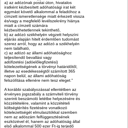
a) az adózónak postai úton, hivatalos
iratként kézbesített adóhatósági irat két
egymást követő alkalommal a feladóhoz a
címzett ismeretlensége miatt érkezett vissza
és/vagy a megfelelő levélszekrény hiánya
miatt a címzett számára
kézbesíthetetlennek tekinthető,
b) az adózó székhelyén végzett helyszíni
eljárás alapján hitelt érdemlően tudomást
szerez arról, hogy az adózó a székhelyén
nem található,
c) az adózó az állami adóhatósághoz
teljesítendő bevallási vagy
adófizetési (adóelőlegfizetési)
kötelezettségének a törvényi határidőtől,
illetve az esedékességtől számított 365
napon belül, az állami adóhatóság
felszólítása ellenére nem tesz eleget."
A korábbi szabályozással ellentétben az
érvényes jogszabály a számviteli törvény
szerinti beszámoló letétbe helyezésére és
közzétételére, valamint a közzétételi
költségtérítés fizetésére vonatkozó
kötelezettségét elmulasztókkal szemben
nem az adószám felfüggesztésének
eszközével él, hanem az adóhatóság által
első alkalommal 500 ezer Ft-ig terjedő